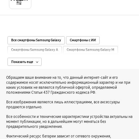
Все смартфоны Samsung Galaxy
Смартфоны с ИИ
Смартфоны Samsung Galaxy A
Смартфоны Samsung Galaxy M
Смартфоны Samsung Galaxy S
Смартфоны Samsung Galaxy Z
Показать еще
Смартфоны с камерой 108 МП
Смартфоны с камерой 12-15 МП
Обращаем ваше внимание на то, что данный интернет-сайт и его
Смартфоны 12 ГБ памяти
Смартфоны с камерой 200 МП
содержимое носят исключительно информационный характер и ни при
каких условиях не являются публичной офертой, определяемой
Смартфоны с 2 SIM-картами
Смартфоны с 3 ГБ памяти
положениями Статьи 437 Гражданского кодекса РФ.
Смартфоны с камерой 40-48 МП
Смартфоны с 4 ГБ памяти
Все изображения являются лишь иллюстрациями, все аксессуары
продаются отдельно.
Смартфоны с 4К-камерой
Смартфоны с камерой 50 МП
Все особенности и технические характеристики устройства актуальны на
Смартфоны с экраном 6.3″ - 6.5″
Смартфоны с камерой 50-64 МП
момент публикации, но в дальнейшем могут меняться без
Смартфоны с экраном 6.6″ - 6.9″
Смартфоны с 6 ГБ памяти
предварительного уведомления.
Смартфоны с экраном 6″
Смартфоны с экраном 7″
Фактический ресурс батареи зависит от сетевого окружения,