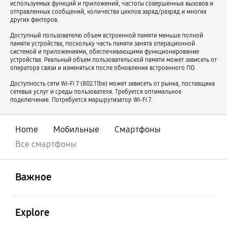
используемых функций и приложений, частоты совершенных вызовов и
Смартфоны с 8 ГБ памяти
Смартфоны для записи 8K видео
отправленных сообщений, количества циклов заряд/разряд и многих
других факторов.
Смартфоны с AMOLED дисплеем
Смартфоны на Android
Доступный пользователю объем встроенной памяти меньше полной
Смартфоны с мощным аккумулятором и хорошей камерой
памяти устройства, поскольку часть памяти занята операционной
системой и приложениями, обеспечивающими функционирование
Смартфоны с хорошей камерой
Смартфоны с большим экраном
устройства. Реальный объем пользовательской памяти может зависеть от
оператора связи и изменяться после обновления встроенного ПО.
Смартфоны с мощным процессором
Смартфоны для селфи
Доступность сети Wi-Fi 7 (802.11be) может зависеть от рынка, поставщика
Смартфоны с мощным аккумулятором
Громкие смартфоны
сетевых услуг и среды пользователя. Требуется оптимальное
подключение. Потребуется маршрутизатор Wi-Fi 7.
Смартфоны с оптической стабилизацией камеры
Смартфоны 4G
Смартфоны с изогнутым экраном
Смартфоны с eSim
Home
Мобильные
Смартфоны
Смартфоны со слотом microSD
Мощные смартфоны
Все смартфоны
Смартфоны со сканером отпечатков пальцев
5G смартфоны
открыть
Footer Navigation
Смартфоны для автомобиля
Смартфоны для мужчин
Важное
Удобные смартфоны для пожилых
Смартфоны с ярким экраном
Смартфоны для просмотра видео
Смартфоны для женщин
открыть
Explore
Смартфоны для работы
Молодёжные смартфоны