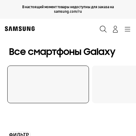
Skip
Продолжить
В настоящий момент товары недоступны для заказа на
Закрыть
to
samsung.com/ru
content
Поиск
Вход
Navigation
Все смартфоны Galaxy
ФИЛЬТР