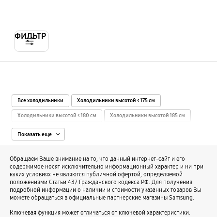
ФИЛЬТР
Все холодильники
Холодильники высотой < 175 см
Холодильники высотой < 180 см
Холодильники высотой 185 см
Холодильники высотой 190 см
Холодильники высотой > 200 см
Показать еще
Холодильники 250+ литров
Холодильники 300+ литров
Обращаем Ваше внимание на то, что данный интернет-сайт и его
Холодильники 400+ литров
Холодильники 500+ литров
содержимое носят исключительно информационный характер и ни при
каких условиях не являются публичной офертой, определяемой
Холодильники 600+ литров
Холодильники шириной < 55 см
положениями Статьи 437 Гражданского кодекса РФ. Для получения
подробной информации о наличии и стоимости указанных товаров Вы
Холодильники шириной 60 см
Холодильники шириной 70 см
можете обращаться в официальные партнерские магазины Samsung.
Холодильники шириной 80 см
Холодильники шириной 90+ см
Ключевая функция может отличаться от ключевой характеристики.