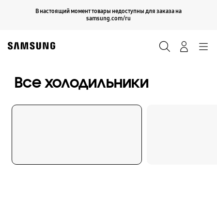
Skip
Продолжить
В настоящий момент товары недоступны для заказа на
Закрыть
to
samsung.com/ru
content
Поиск
Вход
Navigation
Все холодильники