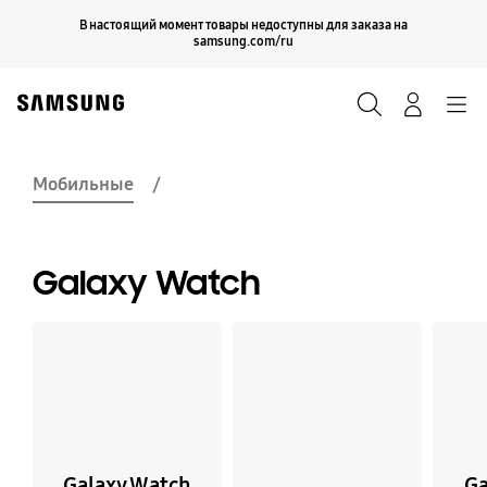
Skip
Продолжить
В настоящий момент товары недоступны для заказа на
Закрыть
to
samsung.com/ru
content
Поиск
Вход
Navigation
Мобильные
Galaxy Watch
Galaxy Watch
Ga