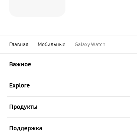
Главная
Мобильные
Galaxy Watch
открыть
Footer Navigation
Важное
открыть
Explore
открыть
Продукты
открыть
Поддержка