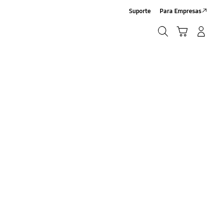
Suporte
Para Empresas
Pesquisar
Carrinho
Entrar/Registrar
Pesquisar