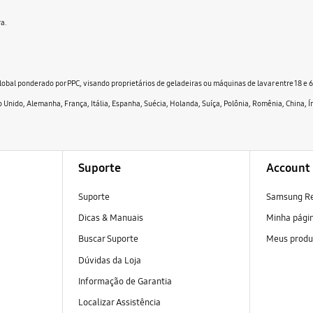
ra.
obal ponderado por PPC, visando proprietários de geladeiras ou máquinas de lavar entre 18 e 6
 Unido, Alemanha, França, Itália, Espanha, Suécia, Holanda, Suíça, Polônia, Romênia, China, Í
Suporte
Account
Suporte
Samsung R
Dicas & Manuais
Minha pági
Buscar Suporte
Meus produ
Dúvidas da Loja
Informação de Garantia
Localizar Assistência