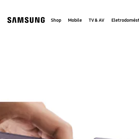
Skip
to
content
Shop
Mobile
TV & AV
Eletrodomést
Samsung