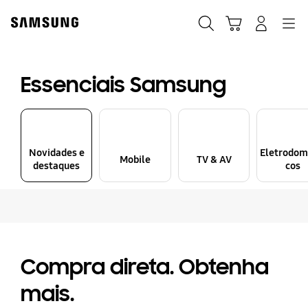
Skip
to
Pesquisar
Carrinho
Entrar
Navegação
content
Essenciais Samsung
Novidades e
Eletrodom
Mobile
TV & AV
destaques
cos
Compra direta. Obtenha
mais.