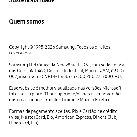
abrir
Quem somos
Copyright© 1995-2026 Samsung. Todos os direitos
reservados.
Samsung Eletrônica da Amazônia LTDA., com sede em Av.
dos Oitis, nº 1.460, Distrito Industrial, Manaus/AM, 69.007-
002, inscrita no CNPJ/MF sob o nº. 00.280.273/0001-37.
Esse website é melhor visualizado nas versões Microsoft
Internet Explorer 11 ou superior e/ou nas últimas versões
dos navegadores Google Chrome e Mozilla Firefox.
Formas de pagamento aceitas: Pix e Cartão de crédito
(Visa, MasterCard, Elo, American Express, Diners Club,
Hipercard, Elo).