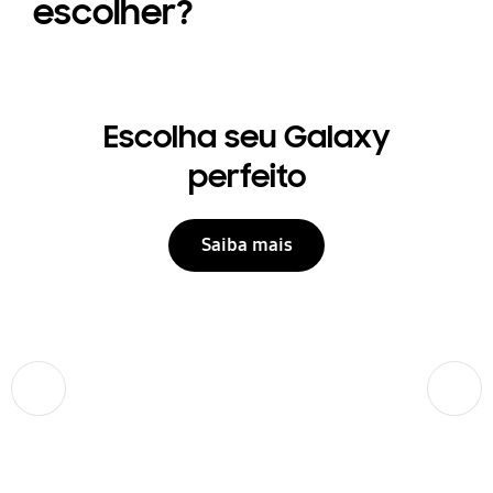
escolher?
Escolha seu Galaxy
perfeito
Saiba mais
Anterior
Próximo