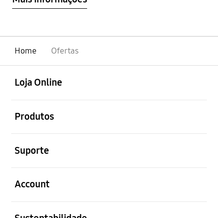
Home
Ofertas
abrir
Footer Navigation
Loja Online
abrir
Produtos
abrir
Suporte
abrir
Account
abrir
Sustentabilidade