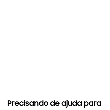
S26 Ultra
B
Precisando de ajuda para