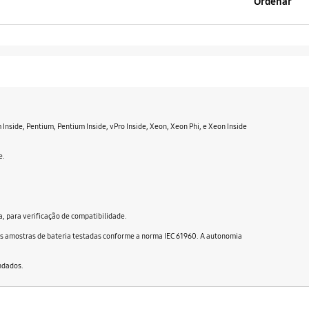
Ordenar
ium Inside, Pentium, Pentium Inside, vPro Inside, Xeon, Xeon Phi, e Xeon Inside
e.
 para verificação de compatibilidade.
e as amostras de bateria testadas conforme a norma IEC 61960. A autonomia
ndados.