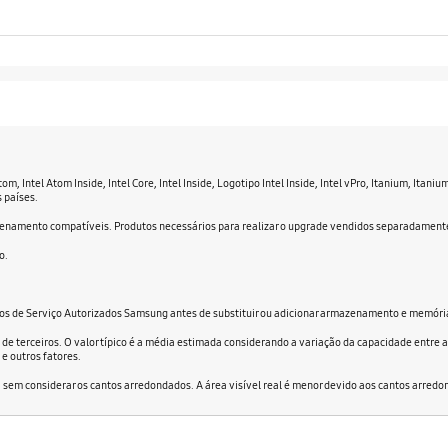
Atom, Intel Atom Inside, Intel Core, Intel Inside, Logotipo Intel Inside, Intel vPro, Itanium, Itan
 países.
azenamento compatíveis. Produtos necessários para realizar o upgrade vendidos separadament
o.
s de Serviço Autorizados Samsung antes de substituir ou adicionar armazenamento e memória,
o de terceiros. O valor típico é a média estimada considerando a variação da capacidade entr
e outros fatores.
em considerar os cantos arredondados. A área visível real é menor devido aos cantos arredo