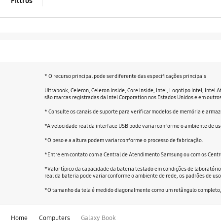
Filtros
* O recurso principal pode ser diferente das especificações principais
Ultrabook, Celeron, Celeron Inside, Core Inside, Intel, Logotipo Intel, Intel 
são marcas registradas da Intel Corporation nos Estados Unidos e em outros
* Consulte os canais de suporte para verificar modelos de memória e arm
*A velocidade real da interface USB pode variar conforme o ambiente de us
*O peso e a altura podem variar conforme o processo de fabricação.
*Entre em contato com a Central de Atendimento Samsung ou com os Centro
*Valor típico da capacidade da bateria testado em condições de laboratóri
real da bateria pode variar conforme o ambiente de rede, os padrões de uso 
*O tamanho da tela é medido diagonalmente como um retângulo completo, s
Home
Computers
Galaxy Book