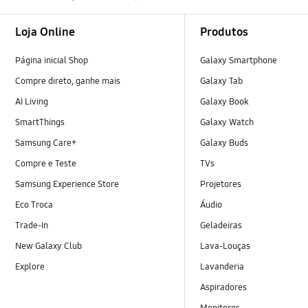
Footer Navigation
Loja Online
Produtos
Página inicial Shop
Galaxy Smartphone
Compre direto, ganhe mais
Galaxy Tab
AI Living
Galaxy Book
SmartThings
Galaxy Watch
Samsung Care+
Galaxy Buds
Compre e Teste
TVs
Samsung Experience Store
Projetores
Eco Troca
Áudio
Trade-In
Geladeiras
New Galaxy Club
Lava-Louças
Explore
Lavanderia
Aspiradores