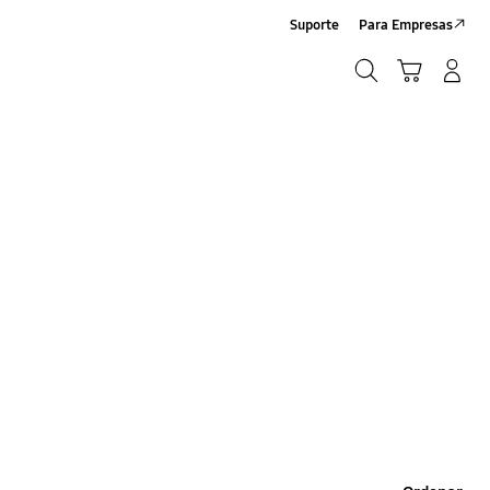
Suporte
Para Empresas
Pesquisar
Carrinho
Entrar/Registrar
Pesquisar