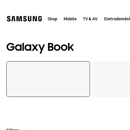
Skip
to
content
Shop
Mobile
TV & AV
Eletrodomést
Galaxy Book