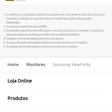
A cobertura e os padrões específicos da gama de cores podem variar de acordo com
o modelo. Consulte as especificações do modelo para obter informações
detalhadas.
O recurso é específico para S90PC.
Os padrões específicos de HDR podem variar de acordo com o modelo. Consulte as
especificações do modelo para obter informações detalhadas.
Imagens na tela simuladas para fins ilustrativos.
As especificações detalhadas podem variar de acordo com o modelo.
As opções de entrada podem variar de acordo com o modelo.
Home
Monitores
Samsung ViewFinity
abrir
Footer Navigation
Loja Online
abrir
Produtos
abrir