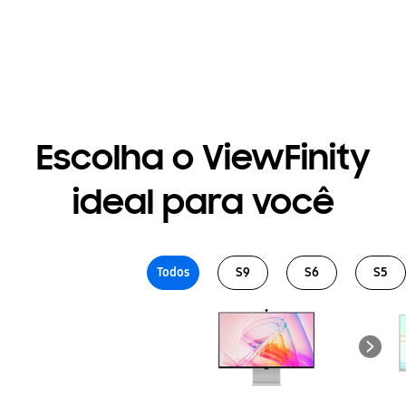
Escolha o ViewFinity
ideal para você
Todos
S9
S6
S5
Lineup
ViewFinity S90PC
ViewFinity S60UD