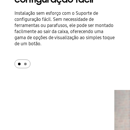
Instalação sem esforço com o Suporte de
configuração fácil. Sem necessidade de
ferramentas ou parafusos, ele pode ser montado
facilmente ao sair da caixa, oferecendo uma
gama de opções de visualização ao simples toque
de um botão.
A ViewFinity monitor is rotating vertically, and tilting, and moving back to horizontal mode. And its height is being adjusted.