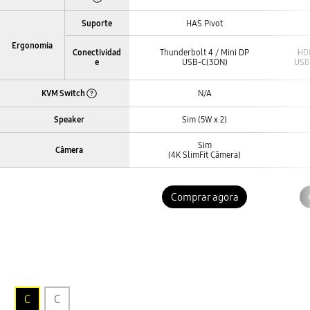
Open Tooltip Layer
HAS Pivot
Suporte
Stand
Ergonomia
Thunderbolt 4 / Mini DP
HDM
Conectividad
Connectivity
Connectivity
USB-C(3DN)
USB
e
KVM Switch
N/A
KVM Switch
Open Tooltip Layer
Sim (5W x 2)
Speaker
Speaker
Sim
Câmera
Câmera
(4K SlimFit Câmera)
Comprar agora
C
C