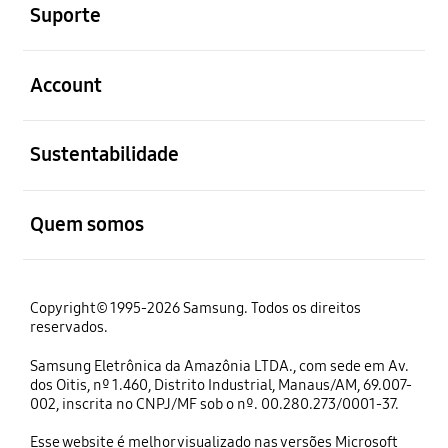
Suporte
abrir
Account
abrir
Sustentabilidade
abrir
Quem somos
Copyright© 1995-2026 Samsung. Todos os direitos
reservados.
Samsung Eletrônica da Amazônia LTDA., com sede em Av.
dos Oitis, nº 1.460, Distrito Industrial, Manaus/AM, 69.007-
002, inscrita no CNPJ/MF sob o nº. 00.280.273/0001-37.
Esse website é melhor visualizado nas versões Microsoft