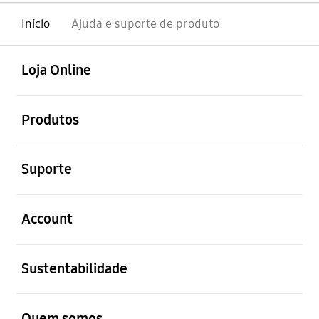
Início
Ajuda e suporte de produto
abrir
Footer Navigation
Loja Online
abrir
Produtos
abrir
Suporte
abrir
Account
abrir
Sustentabilidade
abrir
Quem somos