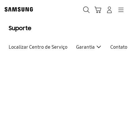
Skip
to
Pesquisar
Carrinho
Entrar
Navegação
content
Suporte
Localizar Centro de Serviço
Garantia
Contato
Estamos aqui para você
Bem vindo ao
Suporte Samsung