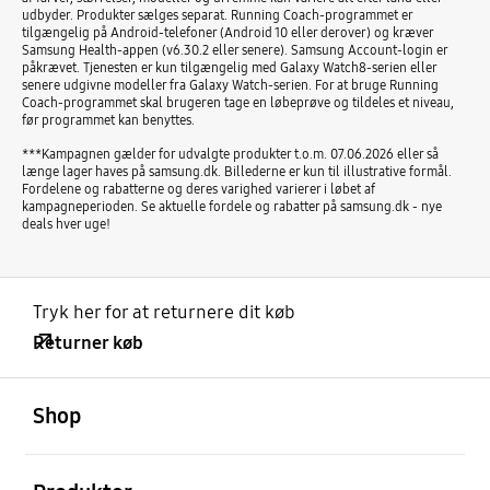
udbyder. Produkter sælges separat. Running Coach-programmet er
tilgængelig på Android-telefoner (Android 10 eller derover) og kræver
Samsung Health-appen (v6.30.2 eller senere). Samsung Account-login er
påkrævet. Tjenesten er kun tilgængelig med Galaxy Watch8-serien eller
senere udgivne modeller fra Galaxy Watch-serien. For at bruge Running
Coach-programmet skal brugeren tage en løbeprøve og tildeles et niveau,
før programmet kan benyttes.
***Kampagnen gælder for udvalgte produkter t.o.m. 07.06.2026 eller så
længe lager haves på samsung.dk. Billederne er kun til illustrative formål.
Fordelene og rabatterne og deres varighed varierer i løbet af
kampagneperioden. Se aktuelle fordele og rabatter på samsung.dk - nye
deals hver uge!
Tryk her for at returnere dit køb
Returner køb
Åben
Footer Navigation
Shop
Åben