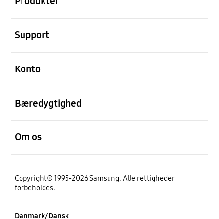
Produkter
Åben
Support
Åben
Konto
Åben
Bæredygtighed
Åben
Om os
Copyright© 1995-2026 Samsung. Alle rettigheder
forbeholdes.
Danmark/Dansk