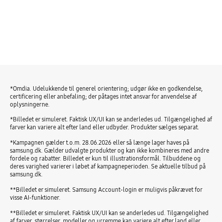
*Omdia. Udelukkende til generel orientering; udgør ikke en godkendelse,
certificering eller anbefaling; der påtages intet ansvar for anvendelse af
oplysningerne.
*Billedet er simuleret. Faktisk UX/UI kan se anderledes ud. Tilgængelighed af
farver kan variere alt efter land eller udbyder. Produkter sælges separat.
*Kampagnen gælder t.o.m. 28.06.2026 eller så længe lager haves på
samsung.dk. Gælder udvalgte produkter og kan ikke kombineres med andre
fordele og rabatter. Billedet er kun til illustrationsformål. Tilbuddene og
deres varighed varierer i løbet af kampagneperioden. Se aktuelle tilbud på
samsung.dk.
**Billedet er simuleret. Samsung Account-login er muligvis påkrævet for
visse AI-funktioner.
**Billedet er simuleret. Faktisk UX/UI kan se anderledes ud. Tilgængelighed
af farver, størrelser, modeller og urremme kan variere alt efter land eller