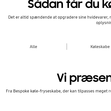
Sådan får du kø
Kom i gang nu
Hjælp mig med at væ
Hjælp mig med at væ
Det er altid spændende at opgradere sine hvidevarer, men
støvsuger
boligartikler og hvid
oplysnin
Sorter modellerne efter pris, specifikation
Brug vores værktøjer til at finde de rigtige
den rigtige støvsuger til dine behov.
Kom i gang nu
Alle
Køleskabe
Kom i gang nu
Vi præsen
Fra Bespoke køle-fryseskabe, der kan tilpasses meget r