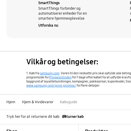
SmartThings
SmartThings forbinder og
automatiserer enheder for en
smartere hjemmeoplevelse
Utforska nu
Vilkår og betingelser:
1. Køb fra
samsung.com
. Varen til den nedsatte pris skal opfylde alle beti
programside for
Prisgarantinden
for 7 dage efter købet for at udfylde kra
baggrund af loyalitetsordninger, kampagner, pakkepriser, kuponkoder, trade
www.samsung.com/price-promise/
for flere detaljer.
Hjem
Hjem & Hvidevarer
Købsguide
Tryk her for at returnere dit køb
Returner køb
Footer Navigation