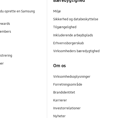
Bæredygtighed
 du oprette en Samsung
Miljø
Sikkerhed og databeskyttelse
ewards
Tilgængelighed
embers
Inkluderende arbejdsplads
r
Erhvervsborgerskab
Virksomheders bæredygtighed
strering
ner
Om os
Virksomhedsoplysninger
Forretningsområde
Brandidentitet
Karrierer
Investorrelationer
Nyheter