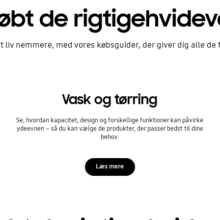
bt de rigtigehvideva
it liv nemmere, med vores købsguider, der giver dig alle de 
Vask og tørring
Se, hvordan kapacitet, design og forskellige funktioner kan påvirke
ydeevnen – så du kan vælge de produkter, der passer bedst til dine
behov.
lge
retumbler
Læs mere
 produkter til dit