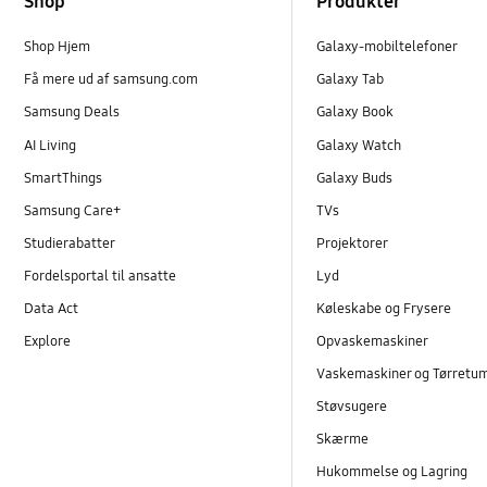
Shop
Produkter
Shop Hjem
Galaxy-mobiltelefoner
Få mere ud af samsung.com
Galaxy Tab
Samsung Deals
Galaxy Book
AI Living
Galaxy Watch
SmartThings
Galaxy Buds
Samsung Care+
TVs
Studierabatter
Projektorer
Fordelsportal til ansatte
Lyd
Data Act
Køleskabe og Frysere
Explore
Opvaskemaskiner
Vaskemaskiner og Tørretu
Støvsugere
Skærme
Hukommelse og Lagring