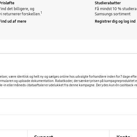
Prisløfte
Studierabatter
Find det billigere, og
Få mindst 10 % studiera
1
vi returnerer forskellen.
Samsungs sortiment
Find ud af mere
Registrer dig og log ind
ngelser, være identisk og helt ny og sælges online hos udvalgte forhandlere inden for 7 dage ef
vformularen og uploade dokumentation. Rabatkoder, der sænker prisen på kampagneproduktet er u
-in eller måneds-/dataaftaler er udelukket fra denne kampagne. Der ydes kun én cashback-refus