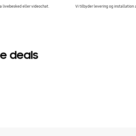
a livebesked eller videochat.
Vi tilbyder levering og installati
e deals