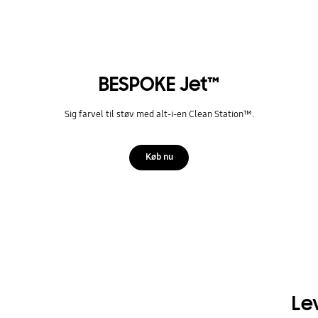
BESPOKE Jet™
Sig farvel til støv med alt-i-en Clean Station™.
Køb nu
Le