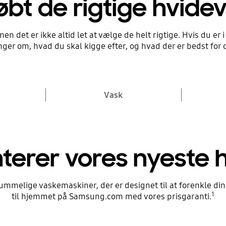
bt de rigtige hvideva
lge en
lge mine
 det er ikke altid let at vælge de helt rigtige. Hvis du er i
evarer
ger om, hvad du skal kigge efter, og hvad der er bedst for 
er og funktioner for at finde
 apparater til dig
Vask
terer vores nyeste 
ummelige vaskemaskiner, der er designet til at forenkle di
1
til hjemmet på Samsung.com med vores prisgaranti.