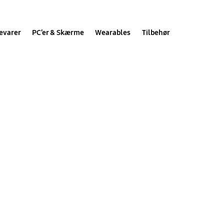
evarer
PC’er & Skærme
Wearables
Tilbehør
ødvendig information.