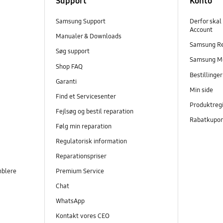
Support
Konto
Samsung Support
Derfor skal
Account
Manualer & Downloads
Samsung R
Søg support
Samsung M
Shop FAQ
Bestillinge
Garanti
Min side
Find et Servicesenter
Produktregi
Fejlsøg og bestil reparation
Rabatkupo
Følg min reparation
Regulatorisk information
Reparationspriser
mblere
Premium Service
Chat
WhatsApp
Kontakt vores CEO