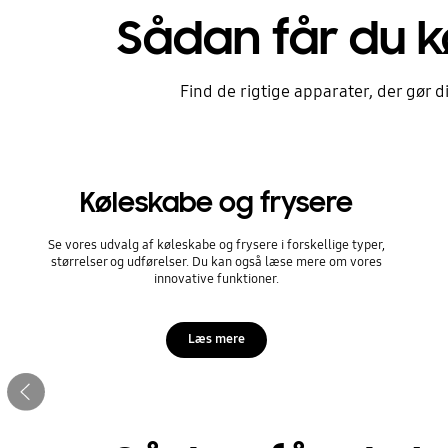
Sådan får du kø
Find de rigtige apparater, der gør d
Køleskabe og frysere
Se vores udvalg af køleskabe og frysere i forskellige typer,
størrelser og udførelser. Du kan også læse mere om vores
innovative funktioner.
Hjælp mig med at væ
vaskemaskine og tør
Læs mere
Forrige
Tag vores korte test for at finde de rigtige
Stop automatic slide show
vaskerum.