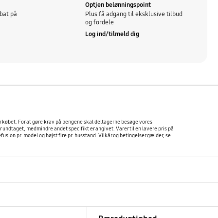
Optjen belønningspoint
bat på
Plus få adgang til eksklusive tilbud
og fordele
Log ind/tilmeld dig
ter købet. For at gøre krav på pengene skal deltagerne besøge vores
ndtaget, medmindre andet specifikt er angivet. Varer til en lavere pris på
ion pr. model og højst fire pr. husstand. Vilkår og betingelser gælder, se