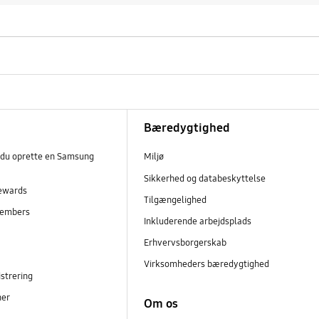
Bæredygtighed
 du oprette en Samsung
Miljø
Sikkerhed og databeskyttelse
ewards
Tilgængelighed
embers
Inkluderende arbejdsplads
r
Erhvervsborgerskab
Virksomheders bæredygtighed
strering
ner
Om os