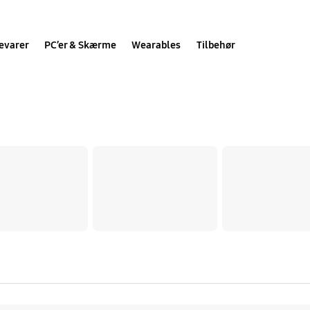
evarer
PC’er & Skærme
Wearables
Tilbehør