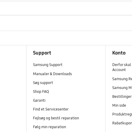
Support
Konto
Samsung Support
Derfor skal
Account
Manualer & Downloads
Samsung R
Søg support
Samsung M
Shop FAQ
Bestillinge
Garanti
Min side
Find et Servicesenter
Produktregi
Fejlsøg og bestil reparation
Rabatkupo
Følg min reparation