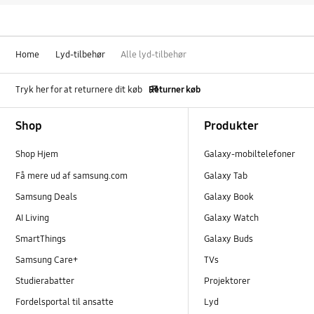
Home
Lyd-tilbehør
Alle lyd-tilbehør
Tryk her for at returnere dit køb
Returner køb
Footer Navigation
Shop
Produkter
Shop Hjem
Galaxy-mobiltelefoner
Få mere ud af samsung.com
Galaxy Tab
Samsung Deals
Galaxy Book
AI Living
Galaxy Watch
SmartThings
Galaxy Buds
Samsung Care+
TVs
Studierabatter
Projektorer
Fordelsportal til ansatte
Lyd