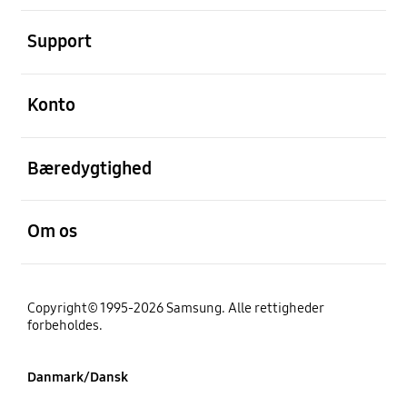
Åben
Support
Åben
Konto
Åben
Bæredygtighed
Åben
Om os
Copyright© 1995-2026 Samsung. Alle rettigheder
forbeholdes.
Danmark/Dansk