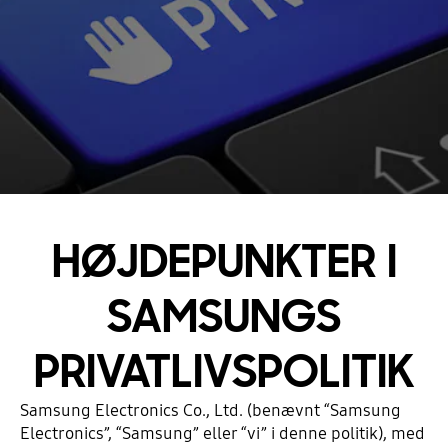
HØJDEPUNKTER I
SAMSUNGS
PRIVATLIVSPOLITIK
Samsung Electronics Co., Ltd. (benævnt “Samsung
Electronics”, “Samsung” eller “vi” i denne politik), med