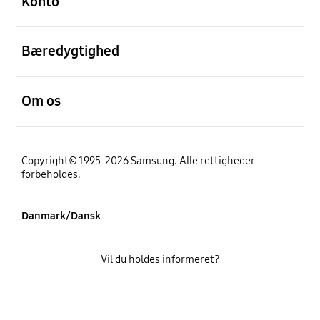
Konto
Åben
Bæredygtighed
Åben
Om os
Copyright© 1995-2026 Samsung. Alle rettigheder
forbeholdes.
Danmark/Dansk
Vil du holdes informeret?