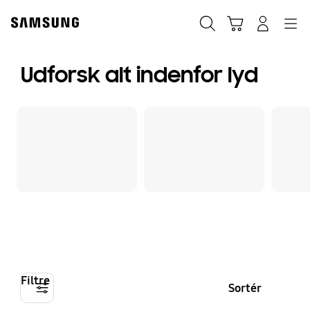
Skip
to
Søg
Indkøbskurv
Navigation
Log på
content
Udforsk alt indenfor lyd
Filtre
Sortér