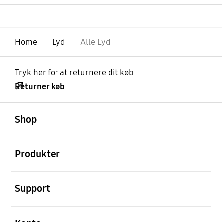
Home
Lyd
Alle Lyd
Tryk her for at returnere dit køb
Returner køb
Åben
Footer Navigation
Shop
Åben
Produkter
Åben
Support
Åben