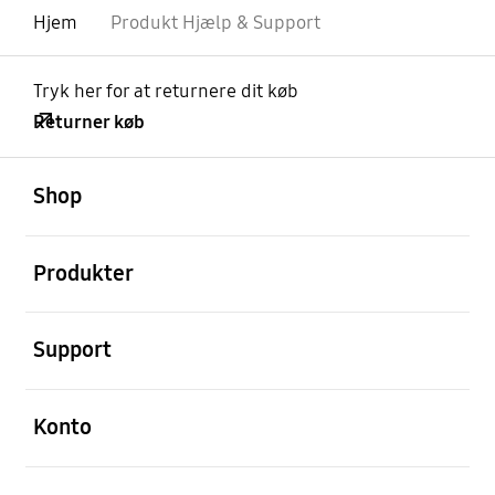
Hjem
Produkt Hjælp & Support
Tryk her for at returnere dit køb
Returner køb
Åben
Footer Navigation
Shop
Åben
Produkter
Åben
Support
Åben
Konto
Åben