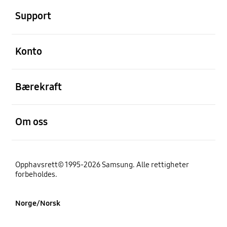
Support
Åpen
Konto
Åpen
Bærekraft
Åpen
Om oss
Opphavsrett© 1995-2026 Samsung. Alle rettigheter
forbeholdes.
Norge/Norsk