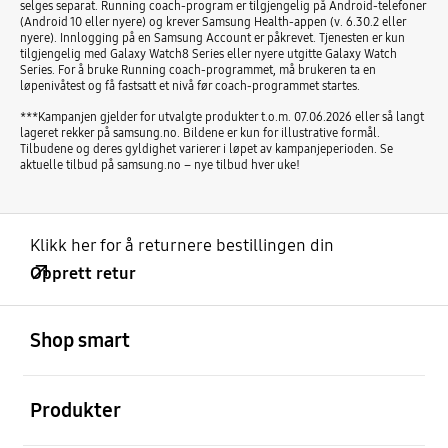
selges separat. Running coach-program er tilgjengelig på Android-telefoner
(Android 10 eller nyere) og krever Samsung Health-appen (v. 6.30.2 eller
nyere). Innlogging på en Samsung Account er påkrevet. Tjenesten er kun
tilgjengelig med Galaxy Watch8 Series eller nyere utgitte Galaxy Watch
Series. For å bruke Running coach-programmet, må brukeren ta en
løpenivåtest og få fastsatt et nivå før coach-programmet startes.
***Kampanjen gjelder for utvalgte produkter t.o.m. 07.06.2026 eller så langt
lageret rekker på samsung.no. Bildene er kun for illustrative formål.
Tilbudene og deres gyldighet varierer i løpet av kampanjeperioden. Se
aktuelle tilbud på samsung.no – nye tilbud hver uke!
Klikk her for å returnere bestillingen din
Opprett retur
Åpen
Footer Navigation
Shop smart
Åpen
Produkter
Åpen