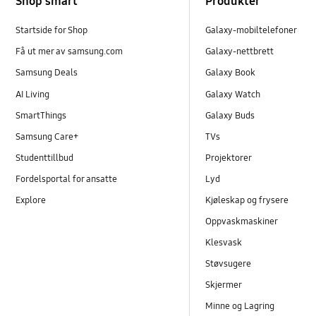
Shop smart
Produkter
Startside for Shop
Galaxy-mobiltelefoner
Få ut mer av samsung.com
Galaxy-nettbrett
Samsung Deals
Galaxy Book
AI Living
Galaxy Watch
SmartThings
Galaxy Buds
Samsung Care+
TVs
Studenttillbud
Projektorer
Fordelsportal for ansatte
Lyd
Explore
Kjøleskap og frysere
Oppvaskmaskiner
Klesvask
Støvsugere
Skjermer
Minne og Lagring