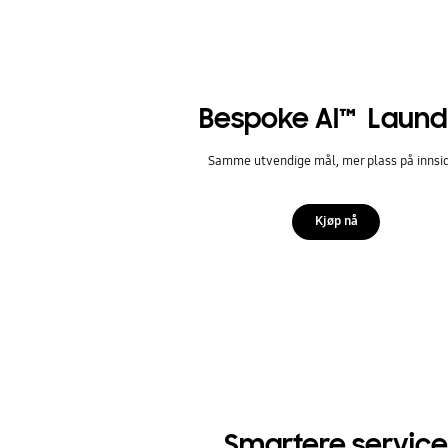
Bespoke AI™ Laund
Samme utvendige mål, mer plass på innsi
Kjøp nå
Smartere service