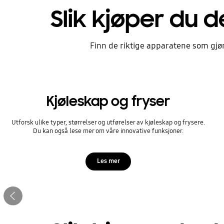
Slik kjøper du d
Finn de riktige apparatene som gjør
Kjøleskap og fryser
Utforsk ulike typer, størrelser og utførelser av kjøleskap og frysere.
Du kan også lese mer om våre innovative funksjoner.
Hjelp meg med å vel
Les mer
vaskemaskin og tør
Forrige
Ta vår korte test for å finne passende pr
Stop automatic slide show
ditt.