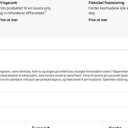
Prisgaranti
Fleksibel finansiering
Finn produktet til en lavere pris,
Fordel kostnadene slik a
1
og vi refunderer differansen.
deg.
Finn ut mer
Finn ut mer
etingelser, være identisk, helt ny og selges på nettet hos utvalgte forhandlere innen 7 dager ett
jeproduktet er ekskludert, med mindre annet er spesifisert. Varer til lavere pris grunnet loja
n én cashback-refusjon per produktutgave, og maksimalt 4 per husstand. Spesielle vilkår og b