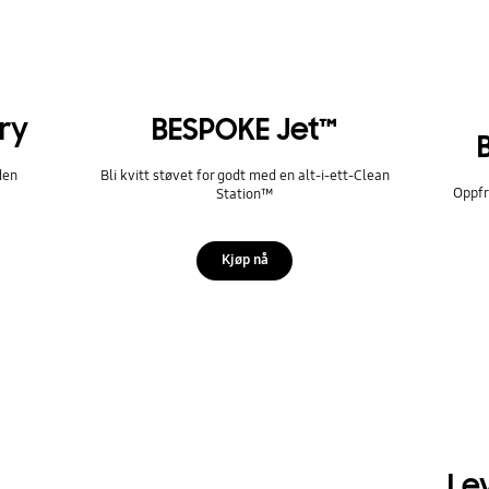
ry
BESPOKE Jet™
den
Bli kvitt støvet for godt med en alt-i-ett-Clean
Oppfr
Station™
Kjøp nå
Lev