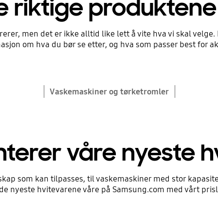
e riktige produktene
ge en
ge møbler og
r, men det er ikke alltid like lett å vite hva vi skal velge. H
masjon om hva du bør se etter, og hva som passer best for ak
er og funksjoner for å finne
ktige apparatene for deg
 behov.
Vaskemaskiner og tørketromler
nterer våre nyeste h
kap som kan tilpasses, til vaskemaskiner med stor kapasitet
de nyeste hvitevarene våre på Samsung.com med vårt prisl