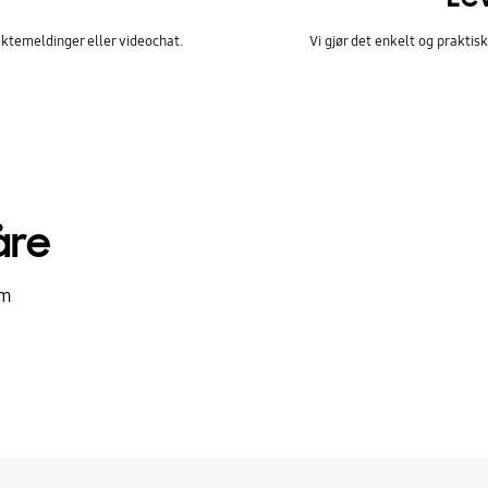
ktemeldinger eller videochat.
Vi gjør det enkelt og praktis
åre
om