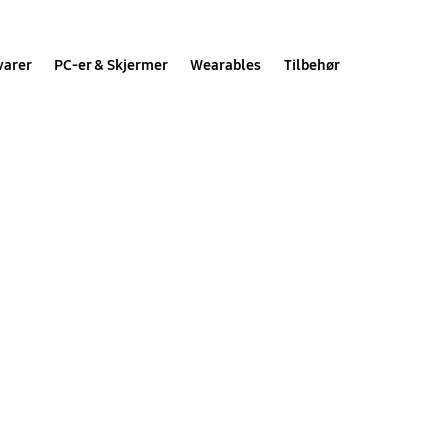
varer
PC-er & Skjermer
Wearables
Tilbehør
g informasjon.