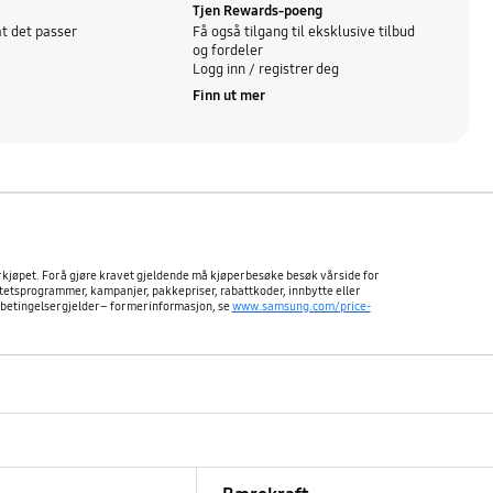
Tjen Rewards-poeng
t det passer
Få også tilgang til eksklusive tilbud
og fordeler
Logg inn / registrer deg
Finn ut mer
er kjøpet. For å gjøre kravet gjeldende må kjøper besøke besøk vår side for
litetsprogrammer, kampanjer, pakkepriser, rabattkoder, innbytte eller
etingelser gjelder – for mer informasjon, se
www.samsung.com/price-