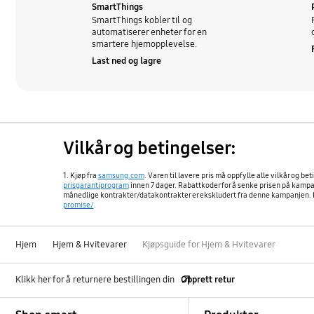
SmartThings
SmartThings kobler til og
automatiserer enheter for en
smartere hjemopplevelse.
Last ned og lagre
Vilkår og betingelser:
1. Kjøp fra
samsung.com
. Varen til lavere pris må oppfylle alle vilkår og b
prisgarantiprogram
innen 7 dager. Rabattkoder for å senke prisen på kampan
månedlige kontrakter/datakontrakter er ekskludert fra denne kampanjen. Ku
promise/
.
Hjem
Hjem & Hvitevarer
Kjøpsguide for Hjem & Hvitevarer
Klikk her for å returnere bestillingen din
Opprett retur
Footer Navigation