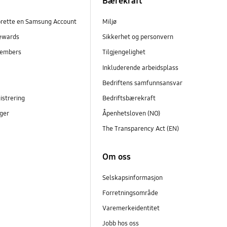
Bærekraft
prette en Samsung Account
Miljø
ewards
Sikkerhet og personvern
embers
Tilgjengelighet
r
Inkluderende arbeidsplass
Bedriftens samfunnsansvar
istrering
Bedriftsbærekraft
ger
Åpenhetsloven (NO)
The Transparency Act (EN)
Om oss
Selskapsinformasjon
Forretningsområde
Varemerkeidentitet
Jobb hos oss