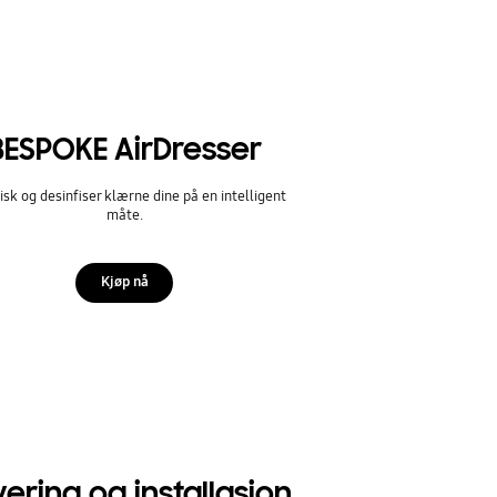
BESPOKE AirDresser
isk og desinfiser klærne dine på en intelligent
måte.
Kjøp nå
ering og installasjon