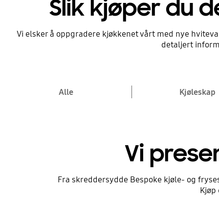
Slik kjøper du d
Start nå
Hjelp meg med å vel
Hjelp meg med å vel
Vi elsker å oppgradere kjøkkenet vårt med nye hvitevarere
støvsuger
hvitevarer
detaljert infor
Sorter modellene etter pris, spesifikasjon
Bruk våre hjelpeverktøy for å finne de ri
den støvsugeren som passer best til dine
Start nå
Alle
Kjøleskap
Start nå
Vi prese
Fra skreddersydde Bespoke kjøle- og fryses
Kjøp 