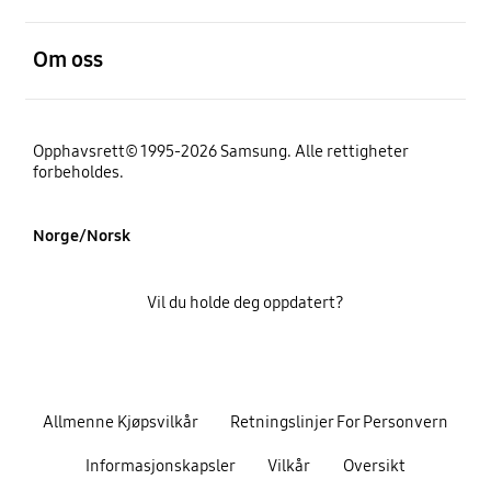
Åpen
Om oss
Opphavsrett© 1995-2026 Samsung. Alle rettigheter
forbeholdes.
Norge/Norsk
Vil du holde deg oppdatert?
Allmenne Kjøpsvilkår
Retningslinjer For Personvern
Informasjonskapsler
Vilkår
Oversikt