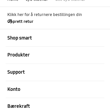
Klikk her for å returnere bestillingen din
Opprett retur
Åpen
Footer Navigation
Shop smart
Åpen
Produkter
Åpen
Support
Åpen
Konto
Åpen
Bærekraft