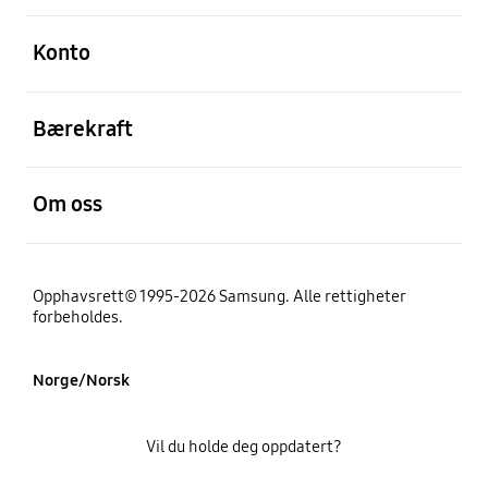
Åpen
Konto
Åpen
Bærekraft
Åpen
Om oss
Opphavsrett© 1995-2026 Samsung. Alle rettigheter
forbeholdes.
Norge/Norsk
Vil du holde deg oppdatert?