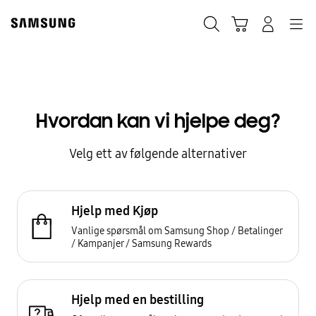
Skip
to
Søk
Handlevogn
Navigation
Logg på
content
Kontakt Oss
Hvordan kan vi hjelpe deg?
Velg ett av følgende alternativer
Hjelp med Kjøp
Vanlige spørsmål om Samsung Shop / Betalinger
/ Kampanjer / Samsung Rewards
Hjelp med en bestilling