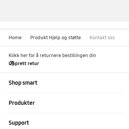
Home
Produkt Hjelp og støtte
Kontakt oss
Klikk her for å returnere bestillingen din
Opprett retur
Åpen
Footer Navigation
Shop smart
Åpen
Produkter
Åpen
Support