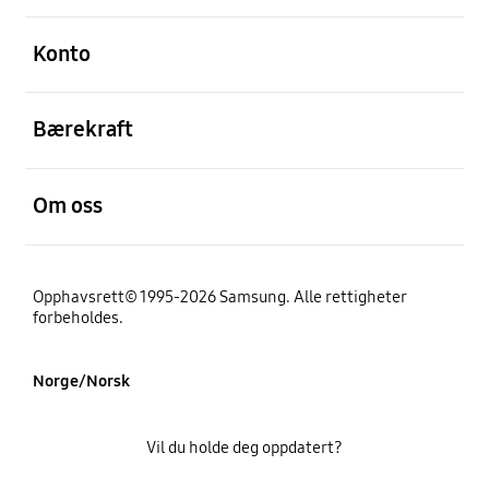
Åpen
Konto
Åpen
Bærekraft
Åpen
Om oss
Opphavsrett© 1995-2026 Samsung. Alle rettigheter
forbeholdes.
Norge/Norsk
Vil du holde deg oppdatert?