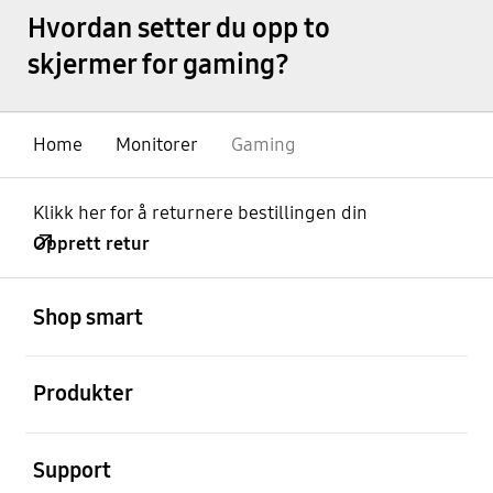
Hvordan setter du opp to
skjermer for gaming?
Home
Monitorer
Gaming
Klikk her for å returnere bestillingen din
Opprett retur
Åpen
Footer Navigation
Shop smart
Åpen
Produkter
Åpen
Support