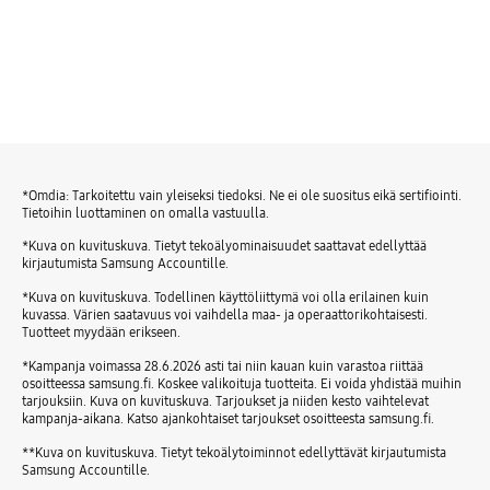
*Omdia: Tarkoitettu vain yleiseksi tiedoksi. Ne ei ole suositus eikä sertifiointi.
Tietoihin luottaminen on omalla vastuulla.
*Kuva on kuvituskuva. Tietyt tekoälyominaisuudet saattavat edellyttää
kirjautumista Samsung Accountille.
*Kuva on kuvituskuva. Todellinen käyttöliittymä voi olla erilainen kuin
kuvassa. Värien saatavuus voi vaihdella maa- ja operaattorikohtaisesti.
Tuotteet myydään erikseen.
*Kampanja voimassa 28.6.2026 asti tai niin kauan kuin varastoa riittää
osoitteessa samsung.fi. Koskee valikoituja tuotteita. Ei voida yhdistää muihin
tarjouksiin. Kuva on kuvituskuva. Tarjoukset ja niiden kesto vaihtelevat
kampanja-aikana. Katso ajankohtaiset tarjoukset osoitteesta samsung.fi.
**Kuva on kuvituskuva. Tietyt tekoälytoiminnot edellyttävät kirjautumista
Samsung Accountille.