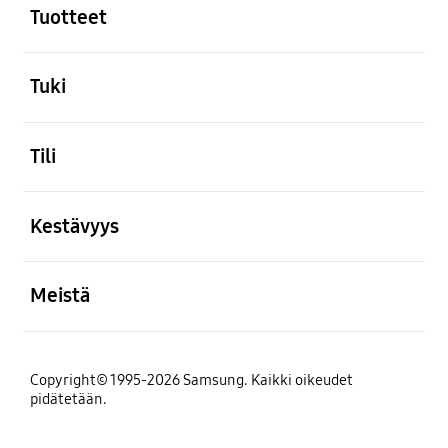
Tuotteet
Avata
Tuki
Avata
Tili
Avata
Kestävyys
Avata
Meistä
Copyright© 1995-2026 Samsung. Kaikki oikeudet
pidätetään.