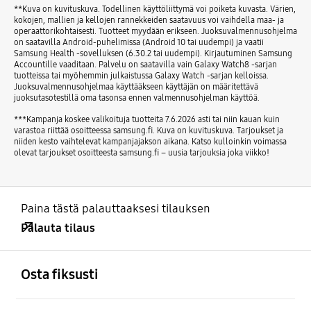
**Kuva on kuvituskuva. Todellinen käyttöliittymä voi poiketa kuvasta. Värien,
kokojen, mallien ja kellojen rannekkeiden saatavuus voi vaihdella maa- ja
operaattorikohtaisesti. Tuotteet myydään erikseen. Juoksuvalmennusohjelma
on saatavilla Android-puhelimissa (Android 10 tai uudempi) ja vaatii
Samsung Health -sovelluksen (6.30.2 tai uudempi). Kirjautuminen Samsung
Accountille vaaditaan. Palvelu on saatavilla vain Galaxy Watch8 -sarjan
tuotteissa tai myöhemmin julkaistussa Galaxy Watch -sarjan kelloissa.
Juoksuvalmennusohjelmaa käyttääkseen käyttäjän on määritettävä
juoksutasotestillä oma tasonsa ennen valmennusohjelman käyttöä.
***Kampanja koskee valikoituja tuotteita 7.6.2026 asti tai niin kauan kuin
varastoa riittää osoitteessa samsung.fi. Kuva on kuvituskuva. Tarjoukset ja
niiden kesto vaihtelevat kampanjajakson aikana. Katso kulloinkin voimassa
olevat tarjoukset osoitteesta samsung.fi – uusia tarjouksia joka viikko!
Paina tästä palauttaaksesi tilauksen
Palauta tilaus
Avata
Footer Navigation
Osta fiksusti
Avata