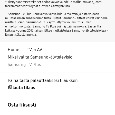
* Yksityiskohtaiset tekniset tiedot voivat vaihdella mallin mukaan, joten
tarkemmat tiedot löydät tuotteen esittelysivulta.
1. Samsung TV Plus: Kanavat voivat vaihdella maittain ja niitä voidaan
muuttaa ilman ennakkoilmoitusta. Tuetut Samsung-laitteet voivat vaihdella
maittain. Vaatii Samsung-tilin. Käyttöliittymä voi muuttua ilman
ennakkoilmoitusta. Samsung TV Plus voi näyttää mainoksia. Saatavilla
kaikissa vuonna 2016 tai sen jälkeen julkaistuissa Samsung-älytelevisioissa –
ilman lisäkustannuksia.
Home
TV ja AV
Miksi valita Samsung-älytelevisio
Samsung TV Plus
Paina tästä palauttaaksesi tilauksen
Palauta tilaus
Avata
Footer Navigation
Osta fiksusti
Avata