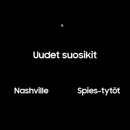
Indicator 1
play
Uudet suosikit
Nashville
Spies-tytöt