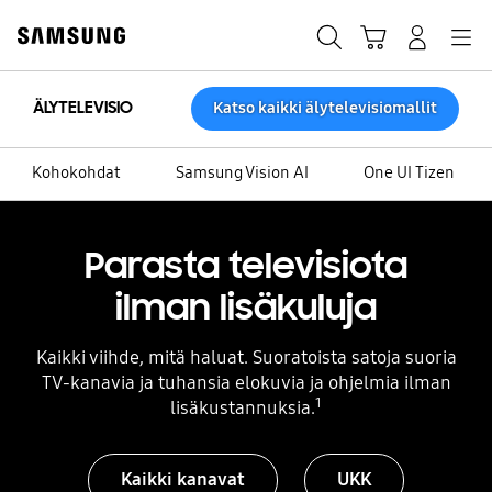
Skip
to
Haku
Ostoskori
Navigation
Kirjaudu sisään
content
ÄLYTELEVISIO
Katso kaikki älytelevisiomallit
Kohokohdat
Samsung Vision AI
One UI Tizen
Parasta televisiota
ilman lisäkuluja
Kaikki viihde, mitä haluat. Suoratoista satoja suoria
TV-kanavia ja tuhansia elokuvia ja ohjelmia ilman
1
lisäkustannuksia.
Kaikki kanavat
UKK