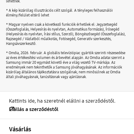
lehetnek.
* A kép kizárólag illusztrációs célt szolgál. A tényleges felhasználói
élmény/felület eltérő lehet
* Magyar nyelven csak a következő funkciók érhetőek el: Jegyzetsegéd
(Összefoglalás, Helyesírás és nyelvtan, Automatikus formázás), Írósegéd
(Helyesírás és nyelvtan, Írási stílus, Szerző), Böngészősegéd (Összefoglalás),
Rajzsegéd / Vázlatból műalkotás, Fotósegéd, Generatív szerkesztés,
Hangsávszerkesztő.
* Omdia, 2026. február. A globális televíziópiac gyártók szerinti részesedése
az éves értékesítési volumen és árbevétel alapján. Az Omdia adatai szerint a
Samsung immár 20 egymást követő éve a világ vezető TV-márkája. Az
eredmények nem tekinthetők a Samsung jóváhagyásának. Az információk
kizárólag általános tájékoztatásra szolgálnak; nem minősülnek az Omdia
általi jóváhagyásnak, tanúsításnak vagy ajánlásnak.
Kattints ide, ha szeretnél elállni a szerződéstől.
Elállás a szerződéstől
kinyitás
Footer Navigation
Vásárlás