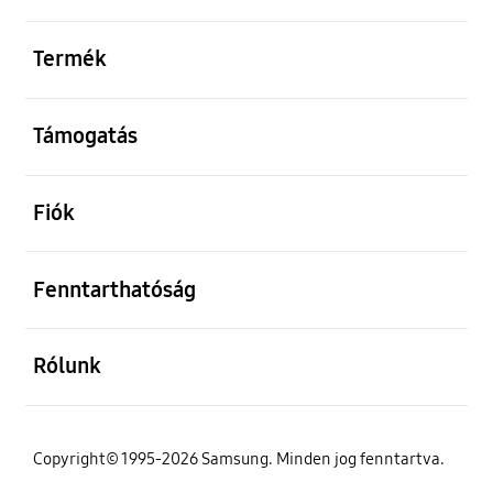
kinyitás
Termék
kinyitás
Támogatás
kinyitás
Fiók
kinyitás
Fenntarthatóság
kinyitás
Rólunk
Copyright© 1995-2026 Samsung. Minden jog fenntartva.