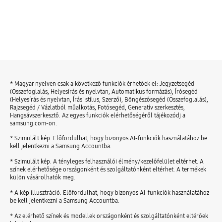
* Magyar nyelven csak a következő funkciók érhetőek el: Jegyzetsegéd
(Összefoglalás, Helyesírás és nyelvtan, Automatikus formázás), Írósegéd
(Helyesírás és nyelvtan, Írási stílus, Szerző), Böngészősegéd (Összefoglalás),
Rajzsegéd / Vázlatból műalkotás, Fotósegéd, Generatív szerkesztés,
Hangsávszerkesztő. Az egyes funkciók elérhetőségéről tájékozódj a
samsung.com-on.
* Szimulált kép. Előfordulhat, hogy bizonyos AI-funkciók használatához be
kell jelentkezni a Samsung Accountba.
* Szimulált kép. A tényleges felhasználói élmény/kezelőfelület eltérhet. A
színek elérhetősége országonként és szolgáltatónként eltérhet. A termékek
külön vásárolhatók meg.
* A kép illusztráció. Előfordulhat, hogy bizonyos AI-funkciók használatához
be kell jelentkezni a Samsung Accountba.
* Az elérhető színek és modellek országonként és szolgáltatónként eltérőek