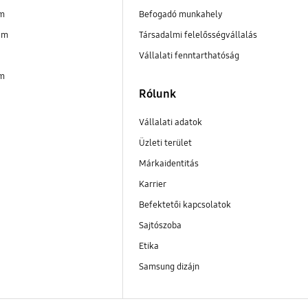
im
Befogadó munkahely
am
Társadalmi felelősségvállalás
Vállalati fenntarthatóság
im
Rólunk
Vállalati adatok
Üzleti terület
Márkaidentitás
Karrier
Befektetői kapcsolatok
Sajtószoba
Etika
Samsung dizájn