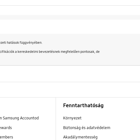
yezeti hatások függvényében.
specifikációk a kereskedelmi bevezetésnek megfelelően pontosak, de
Fenntarthatóság
en Samsung Accountod
Környezet
ewards
Biztonság és adatvédelem
embers
Akadálymentesség