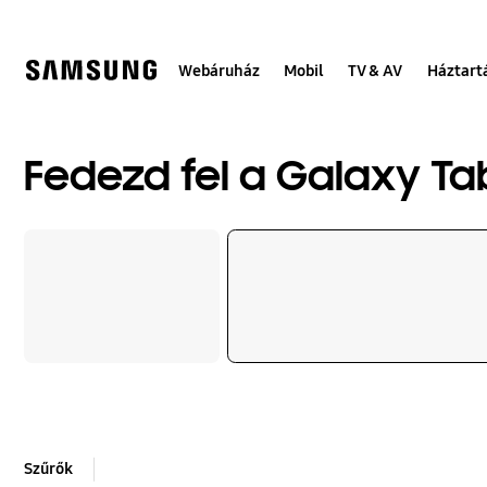
Skip
to
content
Webáruház
Mobil
TV & AV
Háztart
Fedezd fel a Galaxy T
Szűrők