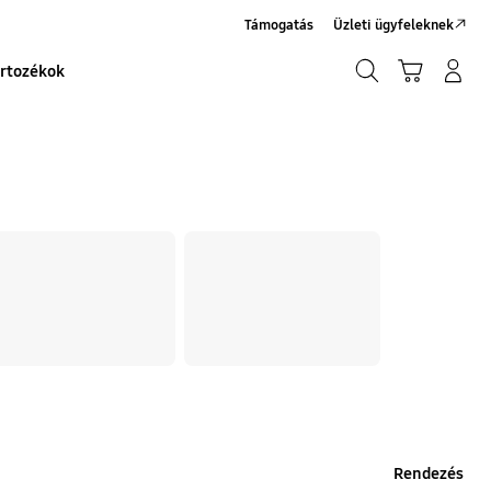
Támogatás
Üzleti ügyfeleknek
Keresés
Kosár
Bejelentkezés/Regisztráció
rtozékok
Keresés
Rendezés