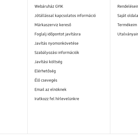
Webáruház GYIK
Rendelése
Jótállással kapcsolatos információ
Saját oldal
Márkaszerviz kereső
Termékeim
Foglalj időpontot javításra
Utalványa
Javítás nyomonkövetése
Szabályozási információk
Javítási költség
Elérhetőség
Élő csevegés
Email az elnöknek
Iratkozz fel hírlevelünkre