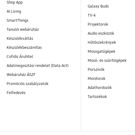
Shop App
Galaxy Buds
AI Living
TV-k
SmartThings
Projektorok
Tanulói webáruház
Audio eszközök
Készülékváltás
Hűtőszekrények
Készülékbeszámítás
Mosogatógépek
Cofidis Áruhitel
Mosó- és szárítógépek
Adatmegosztási rendelet (Data Act)
Porszívók
Webáruház ÁSZF
Monitorok
Promóciós szabályzatok
Adathordozók
Felfedezés
Tartozékok