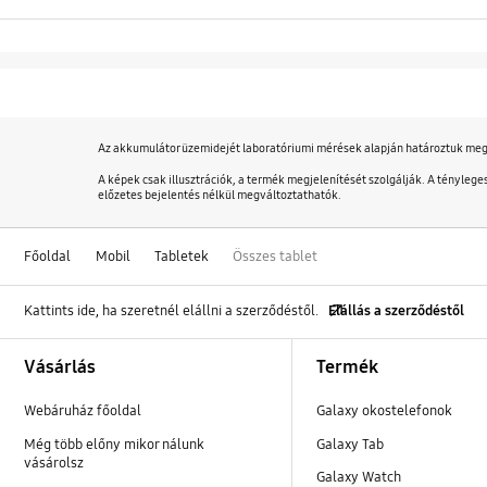
Az akkumulátor üzemidejét laboratóriumi mérések alapján határoztuk meg. 
A képek csak illusztrációk, a termék megjelenítését szolgálják. A tényleg
előzetes bejelentés nélkül megváltoztathatók.
Főoldal
Mobil
Tabletek
Összes tablet
Kattints ide, ha szeretnél elállni a szerződéstől.
Elállás a szerződéstől
Footer Navigation
Vásárlás
Termék
Webáruház főoldal
Galaxy okostelefonok
Még több előny mikor nálunk
Galaxy Tab
vásárolsz
Galaxy Watch