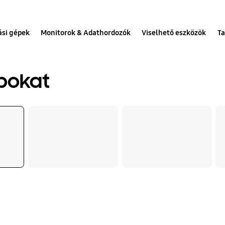
ási gépek
Monitorok & Adathordozók
Viselhető eszközök
Ta
abokat