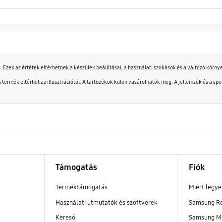
Ezek az értétek eltérhetnek a készülék beállításai, a használati szokások és a változó körn
es termék eltérhet az illusztrációtól. A tartozékok külön vásárolhatók meg. A jellemzők és a 
Támogatás
Fiók
Terméktámogatás
Miért legy
Használati útmutatók és szoftverek
Samsung R
Kereső
Samsung M