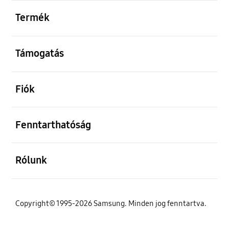
kinyitás
Termék
kinyitás
Támogatás
kinyitás
Fiók
kinyitás
Fenntarthatóság
kinyitás
Rólunk
Copyright© 1995-2026 Samsung. Minden jog fenntartva.