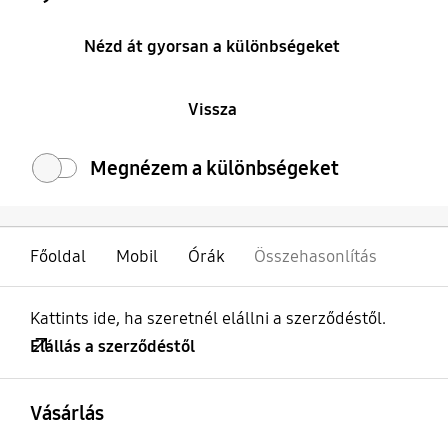
Nézd át gyorsan a különbségeket
Vissza
Megnézem a különbségeket
Főoldal
Mobil
Órák
Összehasonlítás
Kattints ide, ha szeretnél elállni a szerződéstől.
Elállás a szerződéstől
kinyitás
Footer Navigation
Vásárlás