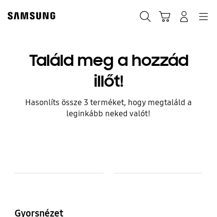
Skip
to
Keresés
Kosár
Bejelentkezés
Navigation
content
Találd meg a hozzád
illőt!
Hasonlíts össze 3 terméket, hogy megtaláld a
leginkább neked valót!
Model Comparison Table
Modell
Colour and Memory
Gyorsnézet