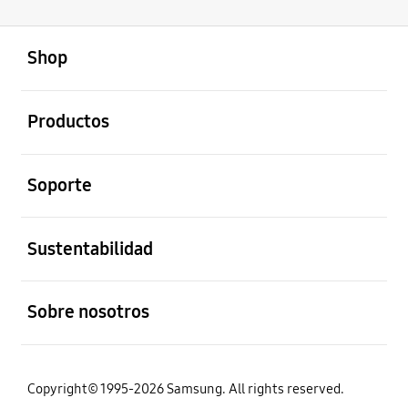
abierto
Footer Navigation
Shop
abierto
Productos
abierto
Soporte
abierto
Sustentabilidad
abierto
Sobre nosotros
Copyright© 1995-2026 Samsung. All rights reserved.