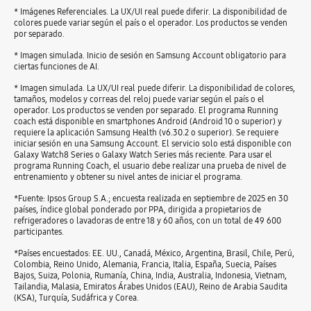
* Imágenes Referenciales. La UX/UI real puede diferir. La disponibilidad de
colores puede variar según el país o el operador. Los productos se venden
por separado.
* Imagen simulada. Inicio de sesión en Samsung Account obligatorio para
ciertas funciones de AI.
* Imagen simulada. La UX/UI real puede diferir. La disponibilidad de colores,
tamaños, modelos y correas del reloj puede variar según el país o el
operador. Los productos se venden por separado. El programa Running
coach está disponible en smartphones Android (Android 10 o superior) y
requiere la aplicación Samsung Health (v6.30.2 o superior). Se requiere
iniciar sesión en una Samsung Account. El servicio solo está disponible con
Galaxy Watch8 Series o Galaxy Watch Series más reciente. Para usar el
programa Running Coach, el usuario debe realizar una prueba de nivel de
entrenamiento y obtener su nivel antes de iniciar el programa.
*Fuente: Ipsos Group S.A.; encuesta realizada en septiembre de 2025 en 30
países, índice global ponderado por PPA, dirigida a propietarios de
refrigeradores o lavadoras de entre 18 y 60 años, con un total de 49 600
participantes.
*Países encuestados: EE. UU., Canadá, México, Argentina, Brasil, Chile, Perú,
Colombia, Reino Unido, Alemania, Francia, Italia, España, Suecia, Países
Bajos, Suiza, Polonia, Rumanía, China, India, Australia, Indonesia, Vietnam,
Tailandia, Malasia, Emiratos Árabes Unidos (EAU), Reino de Arabia Saudita
(KSA), Turquía, Sudáfrica y Corea.