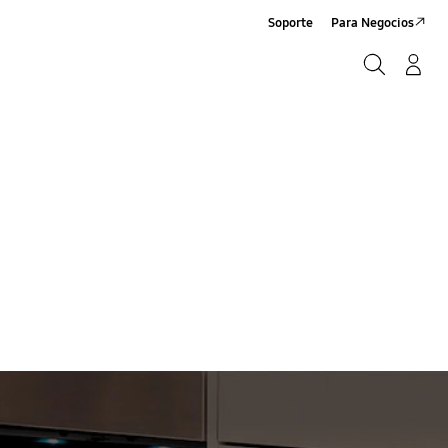
Soporte
Para Negocios
Buscar
Log-In/Sign-Up
Buscar