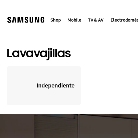
Skip
to
content
Shop
Mobile
TV & AV
Electrodomés
Lavavajillas
Independiente