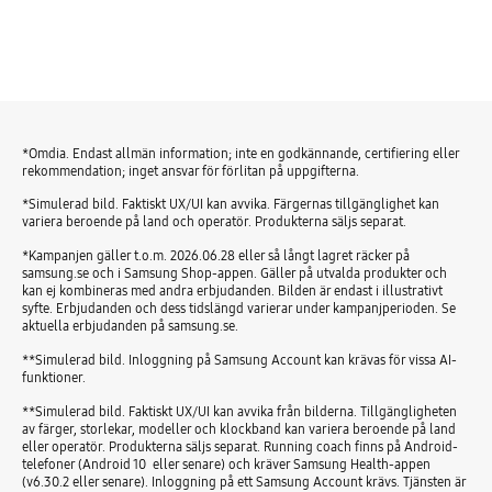
*Omdia. Endast allmän information; inte en godkännande, certifiering eller
rekommendation; inget ansvar för förlitan på uppgifterna.
*Simulerad bild. Faktiskt UX/UI kan avvika. Färgernas tillgänglighet kan
variera beroende på land och operatör. Produkterna säljs separat.
*Kampanjen gäller t.o.m. 2026.06.28 eller så långt lagret räcker på
samsung.se och i Samsung Shop-appen. Gäller på utvalda produkter och
kan ej kombineras med andra erbjudanden. Bilden är endast i illustrativt
syfte. Erbjudanden och dess tidslängd varierar under kampanjperioden. Se
aktuella erbjudanden på samsung.se.
**Simulerad bild. Inloggning på Samsung Account kan krävas för vissa AI-
funktioner.
**Simulerad bild. Faktiskt UX/UI kan avvika från bilderna. Tillgängligheten
av färger, storlekar, modeller och klockband kan variera beroende på land
eller operatör. Produkterna säljs separat. Running coach finns på Android-
telefoner (Android 10 eller senare) och kräver Samsung Health-appen
(v6.30.2 eller senare). Inloggning på ett Samsung Account krävs. Tjänsten är