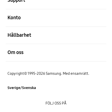
Support
Öppna
Konto
Öppna
Hållbarhet
Öppna
Om oss
Copyright© 1995-2026 Samsung. Med ensamrätt.
Sverige/Svenska
FÖLJ OSS PÅ