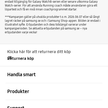
endast tillgänglig för Galaxy Watch8-serien eller senare utkomna Galaxy
Watch-serier. För att använda Running coach måste användaren göra ett
löpartest och få en nivå innan coachprogrammet startar.
***Kampanjen gäller på utvalda produkter t.o.m. 2026.06.07 eller så långt
lagret räcker på samsung.se och i Samsung Shop-appen. Bilden är endast i
illustrativt syfte. Erbjudanden och dess tidslängd varierar under
kampanjperioden. Se aktuella erbjudanden på samsung.se – nya
erbjudanden varje vecka!
Klicka här för att returnera ditt köp
Returnera köp
Öppna
Footer Navigation
Handla smart
Öppna
Produkter
Öppna