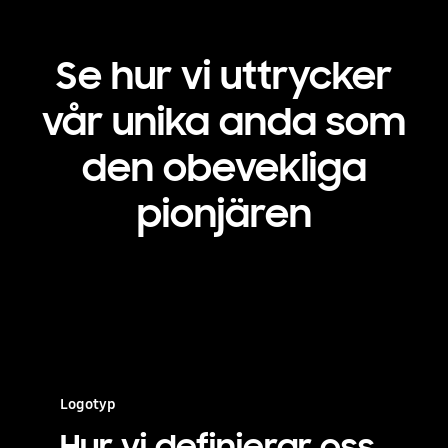
Se hur vi uttrycker
vår unika anda som
den obevekliga
pionjären
Logotyp
Hur vi definierar oss