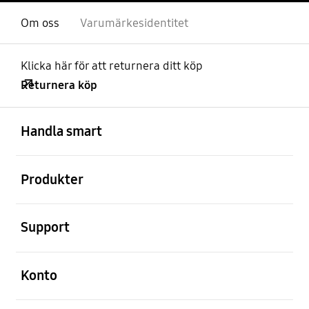
Om oss
Varumärkesidentitet
Klicka här för att returnera ditt köp
Returnera köp
Öppna
Footer Navigation
Handla smart
Öppna
Produkter
Öppna
Support
Öppna
Konto
Öppna