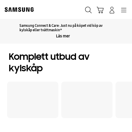
Skip
Skip
to
to
Sök
Kundvagn
Navigation
Logga in
content
accessibility
help
Samsung Connect & Care: Just nu på köpet vid köp av
Klicka för att utöka
kylskåp eller tvättmaskin*
Läs mer
Komplett utbud av
kylskåp