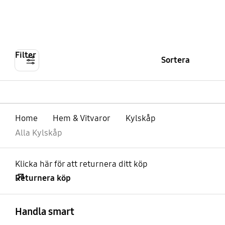
Filter
Sortera
Home
Hem & Vitvaror
Kylskåp
Alla Kylskåp
Klicka här för att returnera ditt köp
Returnera köp
Öppna
Footer Navigation
Handla smart