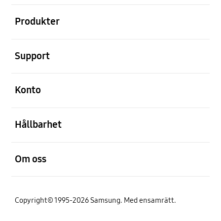
Öppna
Produkter
Öppna
Support
Öppna
Konto
Öppna
Hållbarhet
Öppna
Om oss
Copyright© 1995-2026 Samsung. Med ensamrätt.