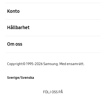
Öppna
Konto
Öppna
Hållbarhet
Öppna
Om oss
Copyright© 1995-2026 Samsung. Med ensamrätt.
Sverige/Svenska
FÖLJ OSS PÅ