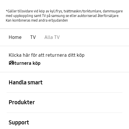
*Gäller tillsvidare vid köp av kyl/frys, tvättmaskin/torktumlare, dammsugare
med uppkoppling samt TV på samsung.se eller auktoriserad återförsäljare.
Kan kombineras med andra erbjudanden
Home
TV
Alla TV
Klicka här för att returnera ditt köp
Returnera köp
Öppna
Footer Navigation
Handla smart
Öppna
Produkter
Öppna
Support