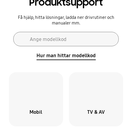
Produktsupport
Få hjälp, hitta lösningar, ladda ner drivrutiner och
manualer mm.
Sökformulär
Ange modellkod
Sök
Hur man hittar modellkod
Mobil
TV & AV