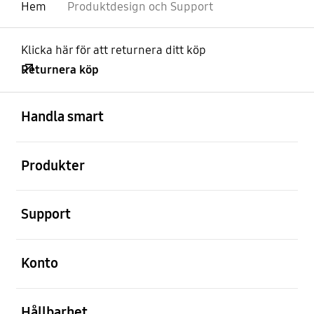
Hem
Produktdesign och Support
Klicka här för att returnera ditt köp
Returnera köp
Öppna
Footer Navigation
Handla smart
Öppna
Produkter
Öppna
Support
Öppna
Konto
Öppna
Hållbarhet