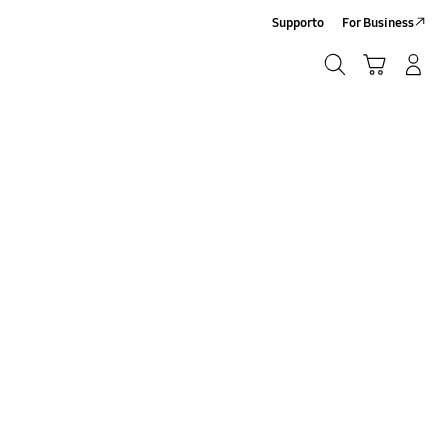
Supporto
For Business
Ricerca
Carrello
Accedi/Registrati
Ricerca