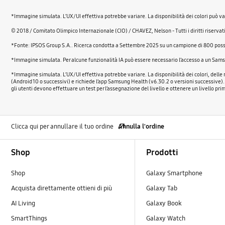
*Immagine simulata. L’UX/UI effettiva potrebbe variare. La disponibilità dei colori può va
© 2018 / Comitato Olimpico Internazionale (CIO) / CHAVEZ, Nelson - Tutti i diritti riservat
*Fonte: IPSOS Group S.A.. Ricerca condotta a Settembre 2025 su un campione di 800 possessor
*Immagine simulata. Per alcune funzionalità IA può essere necessario l’accesso a un Sam
*Immagine simulata. L’UX/UI effettiva potrebbe variare. La disponibilità dei colori, delle
(Android 10 o successivi) e richiede l’app Samsung Health (v6.30.2 o versioni successive).
gli utenti devono effettuare un test per l’assegnazione del livello e ottenere un livello prim
Clicca qui per annullare il tuo ordine
Annulla l'ordine
Footer Navigation
Shop
Prodotti
Shop
Galaxy Smartphone
Acquista direttamente ottieni di più
Galaxy Tab
AI Living
Galaxy Book
SmartThings
Galaxy Watch