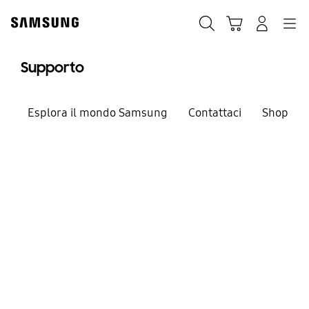
Skip
Skip
to
to
Ricerca
Carrello
Accedi
Navigazione
content
accessibility
help
Supporto
Esplora il mondo Samsung
Contattaci
Shop
Siamo qui per aiutarti
Benvenuto nel
supporto Samsung