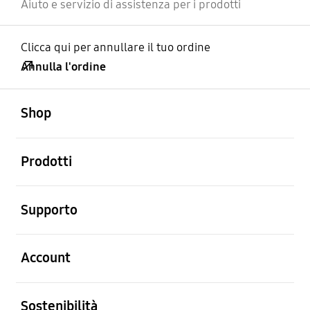
Aiuto e servizio di assistenza per i prodotti
Clicca qui per annullare il tuo ordine
Annulla l'ordine
Aperto
Footer Navigation
Shop
Aperto
Prodotti
Aperto
Supporto
Aperto
Account
Aperto
Sostenibilità