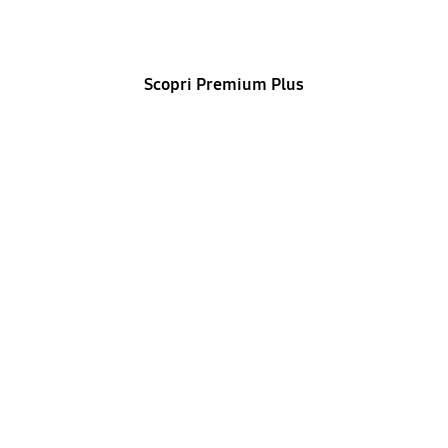
Risposte più veloci, gestione dedicata e servizi
esclusivi per i tuoi dispositivi premium
Scopri Premium Plus