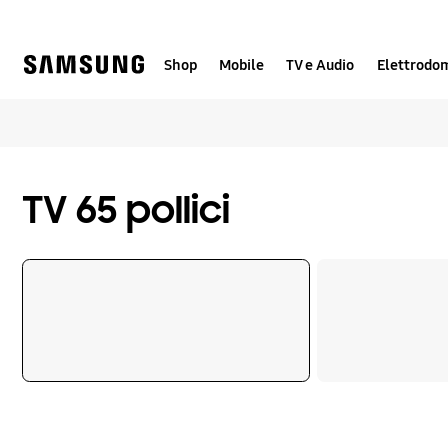
Skip
Skip
to
to
content
accessibility
help
Shop
Mobile
TV e Audio
Elettrodom
TV 65 pollici