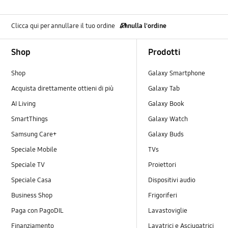
Clicca qui per annullare il tuo ordine
Annulla l'ordine
Footer Navigation
Shop
Prodotti
Shop
Galaxy Smartphone
Acquista direttamente ottieni di più
Galaxy Tab
AI Living
Galaxy Book
SmartThings
Galaxy Watch
Samsung Care+
Galaxy Buds
Speciale Mobile
TVs
Speciale TV
Proiettori
Speciale Casa
Dispositivi audio
Business Shop
Frigoriferi
Paga con PagoDIL
Lavastoviglie
Finanziamento
Lavatrici e Asciugatrici