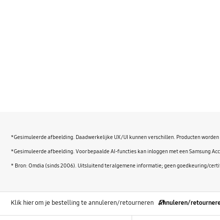
*Gesimuleerde afbeelding. Daadwerkelijke UX/UI kunnen verschillen. Producten worden 
*Gesimuleerde afbeelding. Voor bepaalde AI-functies kan inloggen met een Samsung Acco
* Bron: Omdia (sinds 2006). Uitsluitend ter algemene informatie; geen goedkeuring/cert
Klik hier om je bestelling te annuleren/retourneren
Annuleren/retourner
Footer Navigation