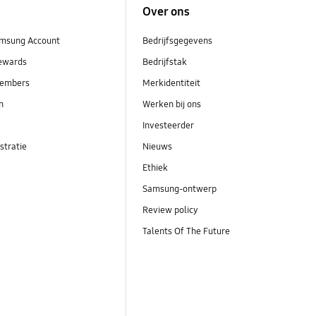
Over ons
msung Account
Bedrijfsgegevens
ewards
Bedrijfstak
embers
Merkidentiteit
en
Werken bij ons
Investeerder
stratie
Nieuws
Ethiek
Samsung-ontwerp
Review policy
Talents Of The Future