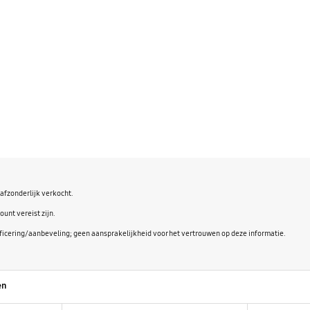
afzonderlijk verkocht.
unt vereist zijn.
ificering/aanbeveling; geen aansprakelijkheid voor het vertrouwen op deze informatie.
en