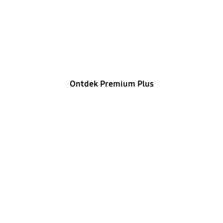
Premium Plus
Snellere reactie, prioriteitsbehandeling en
exclusieve diensten
voor je waardevolle apparaten
Ontdek Premium Plus