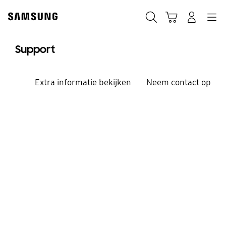
Skip
to
Zoeken
Winkelwagen
Inloggen
Navigation
content
Support
Extra informatie bekijken
Neem contact op
We helpen je graag verder.
Welkom bij Samsung
Support