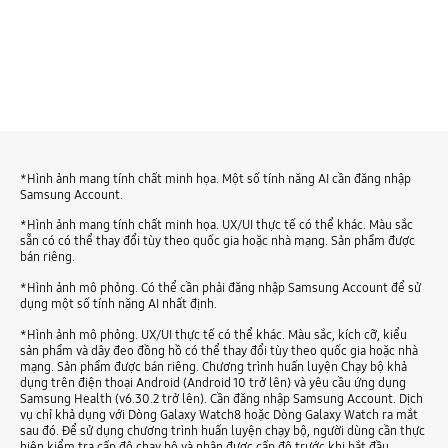
*Hình ảnh mang tính chất minh họa. Một số tính năng AI cần đăng nhập
Samsung Account.
*Hình ảnh mang tính chất minh họa. UX/UI thực tế có thể khác. Màu sắc
sẵn có có thể thay đổi tùy theo quốc gia hoặc nhà mạng. Sản phẩm được
bán riêng.
*Hình ảnh mô phỏng. Có thể cần phải đăng nhập Samsung Account để sử
dụng một số tính năng AI nhất định.
*Hình ảnh mô phỏng. UX/UI thực tế có thể khác. Màu sắc, kích cỡ, kiểu
sản phẩm và dây đeo đồng hồ có thể thay đổi tùy theo quốc gia hoặc nhà
mạng. Sản phẩm được bán riêng. Chương trình huấn luyện Chạy bộ khả
dụng trên điện thoại Android (Android 10 trở lên) và yêu cầu ứng dụng
Samsung Health (v6.30.2 trở lên). Cần đăng nhập Samsung Account. Dịch
vụ chỉ khả dụng với Dòng Galaxy Watch8 hoặc Dòng Galaxy Watch ra mắt
sau đó. Để sử dụng chương trình huấn luyện chạy bộ, người dùng cần thực
hiện kiểm tra cấp độ chạy bộ và nhận được cấp độ trước khi bắt đầu