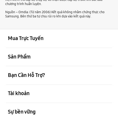
chương trình huấn luyện.
Nguồn – Omdia: (Từ năm 2006) Kết quả không nhằm chứng thực cho
Samsung. Bên thứ ba tự chịu rủi ro khi dựa vào kết quả này.
mở
Footer Navigation
Mua Trực Tuyến
mở
Sản Phẩm
mở
Bạn Cần Hỗ Trợ?
mở
Tài khoản
mở
Sự bền vững