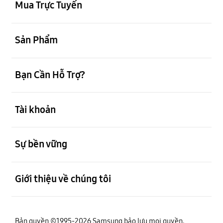
Mua Trực Tuyến
mở
Sản Phẩm
mở
Bạn Cần Hỗ Trợ?
mở
Tài khoản
mở
Sự bền vững
mở
Giới thiệu về chúng tôi
Bản quyền ©1995-2026 Samsung bảo lưu mọi quyền.