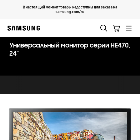
Skip
Продолжить
В настоящий момент товары недоступны для заказа на
Закрыть
to
samsung.com/ru
content
Поиск
Корзина
Samsung
Универсальный монитор серии HE470,
24”