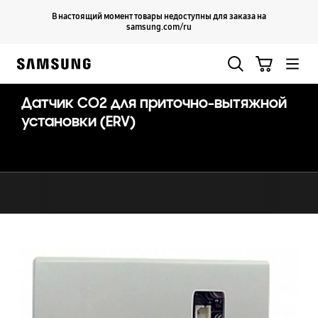
Skip
Продолжить
В настоящий момент товары недоступны для заказа на
Закрыть
to
samsung.com/ru
content
Поиск
Корзина
Samsung
Датчик СО2 для приточно-вытяжной
установки (ERV)