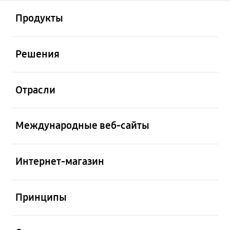
открыть
Footer Navigation
Продукты
открыть
Решения
открыть
Отрасли
открыть
Международные веб-сайты
открыть
Интернет-магазин
открыть
Принципы
открыть