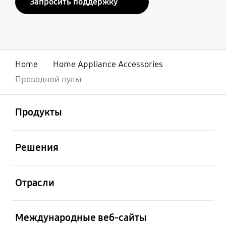
Запросить поддержку
Home
Home Appliance Accessories
Проводной пульт
открыть
Footer Navigation
Продукты
открыть
Решения
открыть
Отрасли
открыть
Международные веб-сайты