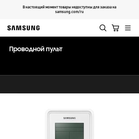
Skip
Продолжить
В настоящий момент товары недоступны для заказа на
Закрыть
to
samsung.com/ru
content
Поиск
Корзина
Samsung
Проводной пульт