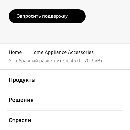
Запросить поддержку
Home
Home Appliance Accessories
Y - образный разветвитель 45.0 - 70.3 кВт
открыть
Footer Navigation
Продукты
открыть
Решения
открыть
Отрасли