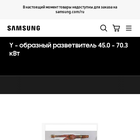
Skip
Продолжить
В настоящий момент товары недоступны для заказа на
Закрыть
to
samsung.com/ru
content
Поиск
Корзина
Samsung
Y - образный разветвитель 45.0 - 70.3
кВт