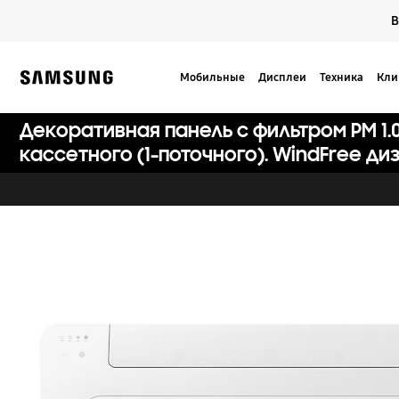
Skip
В
to
content
Мобильные
Дисплеи
Техника
Кли
Samsung
Декоративная панель с фильтром PM 1.
кассетного (1-поточного). WindFree ди