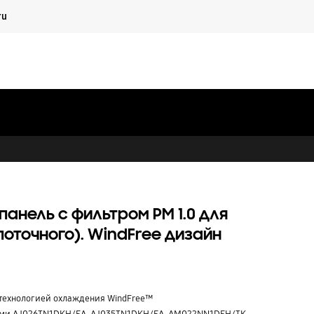
Продолжить
ru
Закрыть
Поиск
Корзина
Вход
Партнеры
Материалы
Частным лицам
панель с фильтром PM 1.0 для
поточного). WindFree дизайн
технологией охлаждения WindFree™