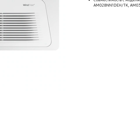
Совместимость с модел
AM028NN1DEH/TK, AM0