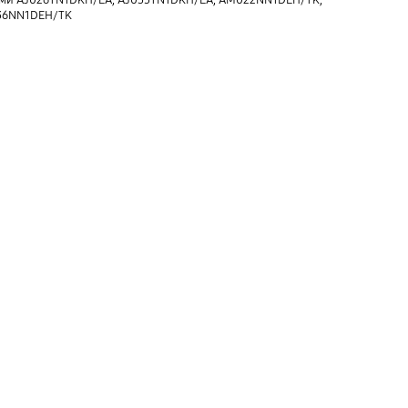
ями AJ026TN1DKH/EA, AJ035TN1DKH/EA, AM022NN1DEH/TK,
36NN1DEH/TK