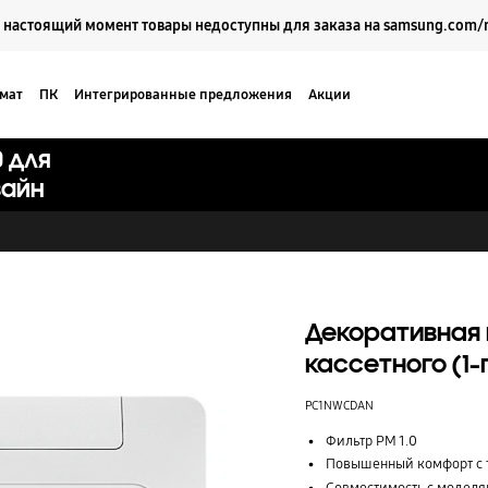
Выберите свое местоположение и язык.
 настоящий момент товары недоступны для заказа на samsung.com/
мат
ПК
Интегрированные предложения
Акции
0 для
Кейсы
Поддержка
зайн
Декоративная 
кассетного (1-
PC1NWCDAN
Фильтр PM 1.0
Повышенный комфорт с 