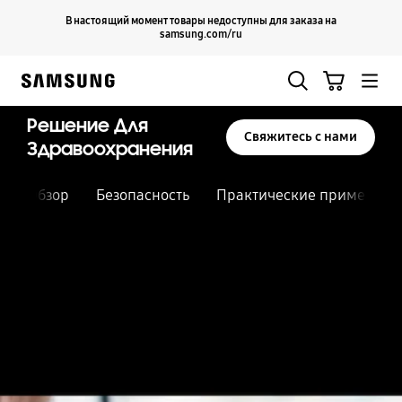
Skip
Продолжить
В настоящий момент товары недоступны для заказа на
Закрыть
to
samsung.com/ru
content
Поиск
Корзина
Samsung
Решение Для
Свяжитесь с нами
Здравоохранения
Обзор
Безопасность
Практические примеры