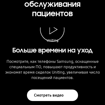
обслуживания
пациентов
Сиделка в голубой форме со стетоскопом на шее улыбается пожилой женщине в очках и розовой блузе. Воспроизвести видео
Uniting
Больше времени на уход
Посмотрите, как телефоны Samsung, оснащенные
специальным ПО, повышают продуктивность и
экономят время сиделок Uniting, увеличивая число
посещений пациентов.
Смотреть видео