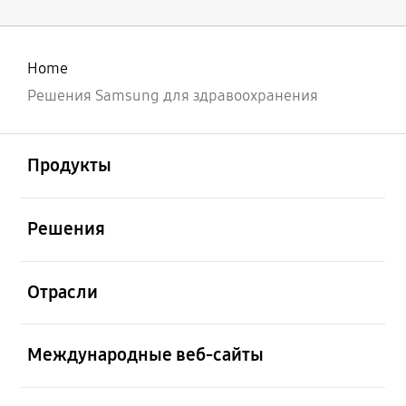
Home
Решения Samsung для здравоохранения
открыть
Footer Navigation
Продукты
открыть
Решения
открыть
Отрасли
открыть
Международные веб-сайты
открыть