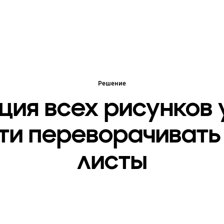
Решение
ия всех рисунков 
ти переворачивать 
листы