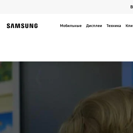
Skip
В
to
content
Мобильные
Дисплеи
Техника
Кли
Samsung