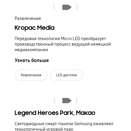
Воспроизвести видео
Развлечения
Kropac Media
Передовая технология Micro LED преобразует
производственный процесс ведущей немецкой
медиакомпании
Узнать больше
Развлечения
LED дисплеи
Воспроизвести видео
Legend Heroes Park, Макао
Светодиодные смарт-панели Samsung оживляют
технологичный игровой парк