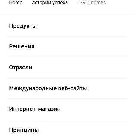
Home
Истории успеха
TGV Cinemas
открыть
Footer Navigation
Продукты
открыть
Решения
открыть
Отрасли
открыть
Международные веб-сайты
открыть
Интернет-магазин
открыть
Принципы