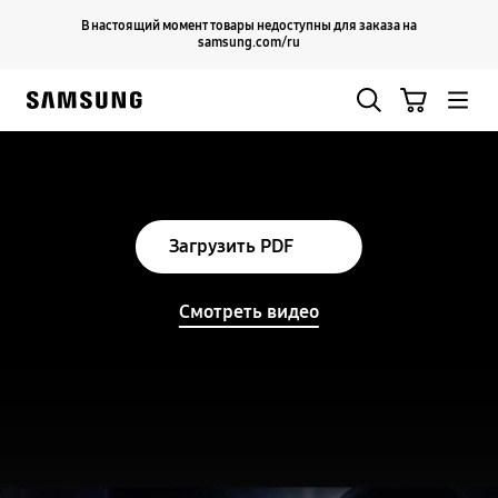
Skip
Продолжить
В настоящий момент товары недоступны для заказа на
Закрыть
to
samsung.com/ru
content
Поиск
Корзина
Samsung
Загрузить PDF
Смотреть видео