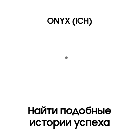
ONYX (ICH)
Indicator 1
Воспроизвести
Найти подобные
истории успеха