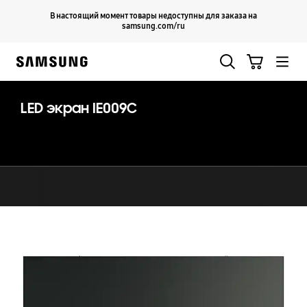
Skip
Продолжить
В настоящий момент товары недоступны для заказа на
Закрыть
to
samsung.com/ru
content
Поиск
Корзина
Samsung
LED экран IE009C