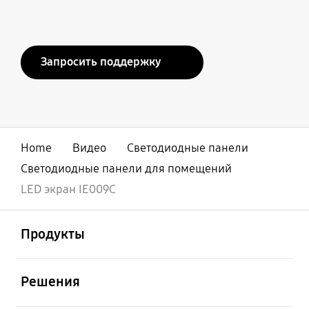
Запросить поддержку
Home
Видео
Светодиодные панели
Светодиодные панели для помещений
LED экран IE009C
открыть
Footer Navigation
Продукты
открыть
Решения
открыть