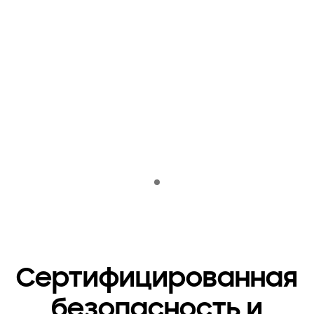
Indicator 1
Сертифицированная
безопасность и