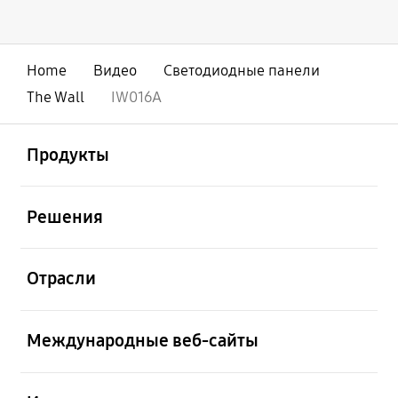
Home
Видео
Светодиодные панели
The Wall
IW016A
открыть
Footer Navigation
Продукты
открыть
Решения
открыть
Отрасли
открыть
Международные веб-сайты
открыть