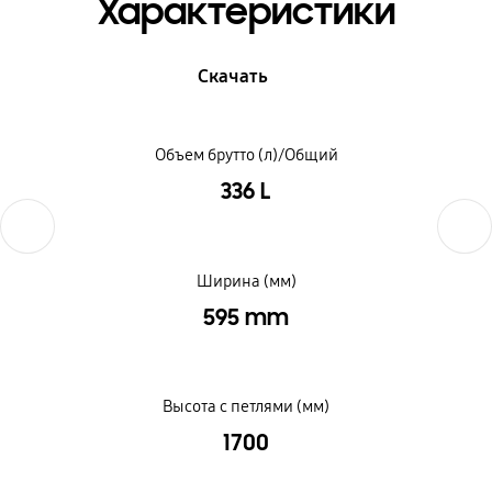
Характеристики
Скачать
Объем брутто (л)/Общий
336 L
Previous
Next
Ширина (мм)
595 mm
Высота с петлями (мм)
1700