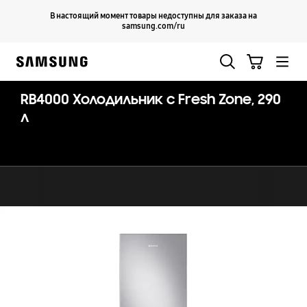
Skip
Продолжить
В настоящий момент товары недоступны для заказа на
Закрыть
to
samsung.com/ru
content
Поиск
Корзина
Samsung
RB4000 Холодильник c Fresh Zone, 290
л