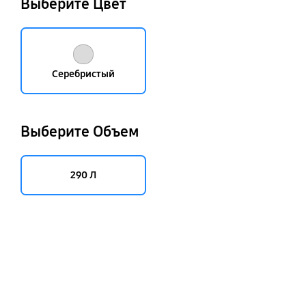
Выберите Цвет
Серебристый
Выберите Объем
290 Л
key features