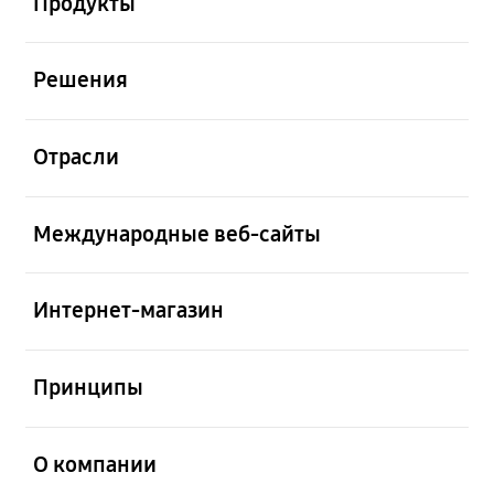
Продукты
открыть
Решения
открыть
Отрасли
открыть
Международные веб-сайты
открыть
Интернет-магазин
открыть
Принципы
открыть
О компании