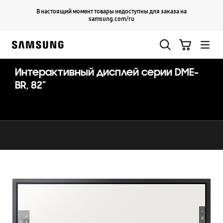
Skip
Продолжить
В настоящий момент товары недоступны для заказа на
Закрыть
to
samsung.com/ru
content
Поиск
Корзина
Samsung
Интерактивный дисплей серии DME-
BR, 82”