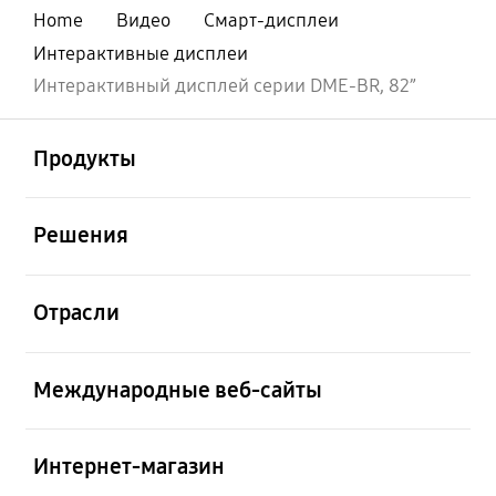
Home
Видео
Смарт-дисплеи
Интерактивные дисплеи
Интерактивный дисплей серии DME-BR, 82”
открыть
Footer Navigation
Продукты
открыть
Решения
открыть
Отрасли
открыть
Международные веб-сайты
открыть
Интернет-магазин